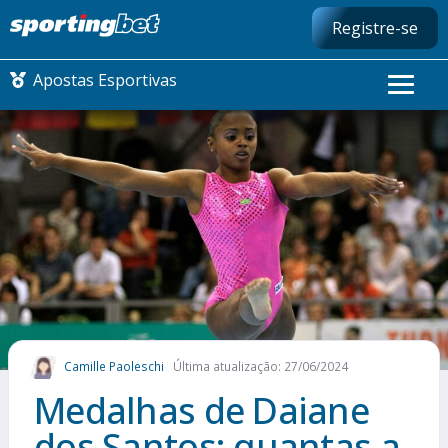
Registre-se
Apostas Esportivas
CONMEBOL LIBERTADORES
FUTEBOL NACIONAL
FUTEBOL INTERNACIONAL
COMO APOSTAR
Camille Paoleschi
Última atualização: 27/06/2024
MAIS ESPORTES
Medalhas de Daiane
dos Santos: quantas a