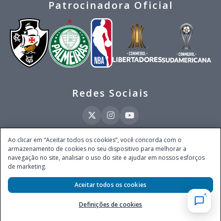
Patrocinadora Oficial
Redes Sociais
Ao clicar em “Aceitar todos os cookies”, você concorda com o
armazenamento de cookies no seu dispositivo para melhorar a
Este site é operado pela Ventmear Brasil LTDA (CNPJ 52.868.380/0001-84), com
navegação no site, analisar o uso do site e ajudar em nossos esforços
endereço na Avenida Brigadeiro Faria Lima, nº 4.055, 3º andar, Itaim Bibi, no
de marketing.
Município de São Paulo, Estado de São Paulo, CEP 04538-133, Brasil - empresa
autorizada a operar apostas de quota fixa em todo território nacional pela
Secretaria de Prêmios e Apostas do Ministério da Fazenda, conforme Portaria nº
Aceitar todos os cookies
247, de 07.02.2025, publicada no DOU em 11.2.2025.
Definições de cookies