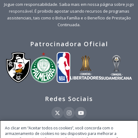
Jogue com responsabilidade. Saiba mais em nossa página sobre
jogo
responsável
. É proibido apostar usando recursos de programas
assistenciais, tais como o Bolsa Família e o Benefício de Prestação
Continuada.
Patrocinadora Oficial
Redes Sociais
Ao clicar em “Aceitar todos os cookies”, você concorda com o
armazenamento de cookies no seu dispositivo para melhorar a
Este site é operado pela Ventmear Brasil LTDA (CNPJ 52.868.380/0001-84), com