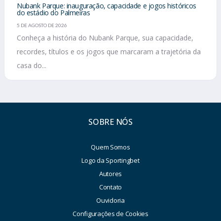
Nubank Parque: inauguração, capacidade e jogos históricos
do estádio do Palmeiras
5 DE AGOSTO DE 2026
Conheça a história do Nubank Parque, sua capacidade,
recordes, títulos e os jogos que marcaram a trajetória da
casa do...
SOBRE NÓS
Quem Somos
Logo da Sportingbet
Autores
Contato
Ouvidoria
Configurações de Cookies