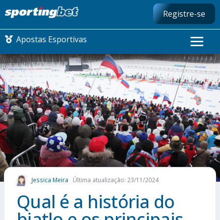
Registre-se
Apostas Esportivas
CONMEBOL LIBERTADORES
FUTEBOL NACIONAL
FUTEBOL INTERNACIONAL
COMO APOSTAR
Jessica Meira
Última atualização: 23/11/2024
MAIS ESPORTES
Qual é a história do
biatlo e os principais