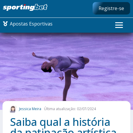
Registre-se
Apostas Esportivas
CONMEBOL LIBERTADORES
FUTEBOL NACIONAL
FUTEBOL INTERNACIONAL
COMO APOSTAR
Jessica Meira
Última atualização: 02/07/2024
MAIS ESPORTES
Saiba qual a história
da patinação artística