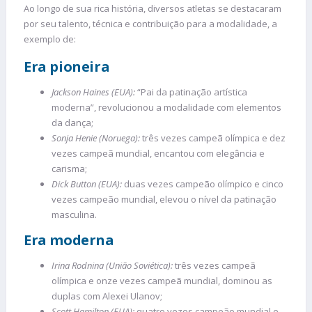
Ao longo de sua rica história, diversos atletas se destacaram
por seu talento, técnica e contribuição para a modalidade, a
exemplo de:
Era pioneira
Jackson Haines (EUA):
“Pai da patinação artística
moderna”, revolucionou a modalidade com elementos
da dança;
Sonja Henie (Noruega):
três vezes campeã olímpica e dez
vezes campeã mundial, encantou com elegância e
carisma;
Dick Button (EUA):
duas vezes campeão olímpico e cinco
vezes campeão mundial, elevou o nível da patinação
masculina.
Era moderna
Irina Rodnina (União Soviética):
três vezes campeã
olímpica e onze vezes campeã mundial, dominou as
duplas com Alexei Ulanov;
Scott Hamilton (EUA):
quatro vezes campeão mundial e