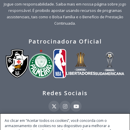
Jogue com responsabilidade. Saiba mais em nossa página sobre
jogo
responsável
. É proibido apostar usando recursos de programas
assistenciais, tais como o Bolsa Família e o Benefício de Prestação
Continuada.
Patrocinadora Oficial
Redes Sociais
Ao clicar em “Aceitar todos os cookies”, você concorda com o
armazenamento de cookies no seu dispositivo para melhorar a
Este site é operado pela Ventmear Brasil LTDA (CNPJ 52.868.380/0001-84), com