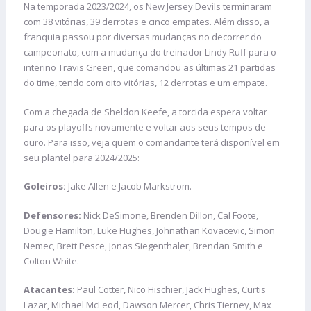
Na temporada 2023/2024, os New Jersey Devils terminaram
com 38 vitórias, 39 derrotas e cinco empates. Além disso, a
franquia passou por diversas mudanças no decorrer do
campeonato, com a mudança do treinador Lindy Ruff para o
interino Travis Green, que comandou as últimas 21 partidas
do time, tendo com oito vitórias, 12 derrotas e um empate.
Com a chegada de Sheldon Keefe, a torcida espera voltar
para os playoffs novamente e voltar aos seus tempos de
ouro. Para isso, veja quem o comandante terá disponível em
seu plantel para 2024/2025:
Goleiros:
Jake Allen e Jacob Markstrom.
Defensores:
Nick DeSimone, Brenden Dillon, Cal Foote,
Dougie Hamilton, Luke Hughes, Johnathan Kovacevic, Simon
Nemec, Brett Pesce, Jonas Siegenthaler, Brendan Smith e
Colton White.
Atacantes:
Paul Cotter, Nico Hischier, Jack Hughes, Curtis
Lazar, Michael McLeod, Dawson Mercer, Chris Tierney, Max