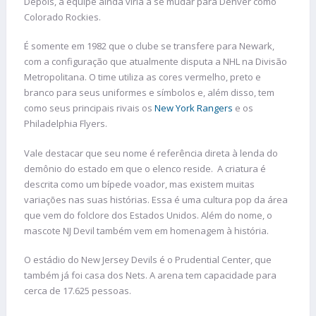
Depois, a equipe ainda viria a se mudar para Denver como
Colorado Rockies.
É somente em 1982 que o clube se transfere para Newark,
com a configuração que atualmente disputa a NHL na Divisão
Metropolitana. O time utiliza as cores vermelho, preto e
branco para seus uniformes e símbolos e, além disso, tem
como seus principais rivais os
New York Rangers
e os
Philadelphia Flyers.
Vale destacar que seu nome é referência direta à lenda do
demônio do estado em que o elenco reside. A criatura é
descrita como um bípede voador, mas existem muitas
variações nas suas histórias. Essa é uma cultura pop da área
que vem do folclore dos Estados Unidos. Além do nome, o
mascote NJ Devil também vem em homenagem à história.
O estádio do New Jersey Devils é o Prudential Center, que
também já foi casa dos Nets. A arena tem capacidade para
cerca de 17.625 pessoas.