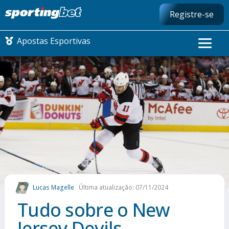
Registre-se
Apostas Esportivas
CONMEBOL LIBERTADORES
FUTEBOL NACIONAL
FUTEBOL INTERNACIONAL
COMO APOSTAR
Lucas Magelle
Última atualização: 07/11/2024
MAIS ESPORTES
Tudo sobre o New
Jersey Devils