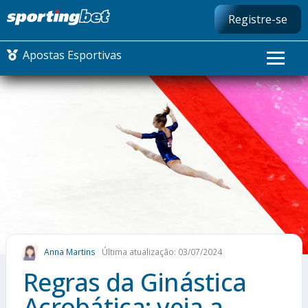
Registre-se
Apostas Esportivas
CONMEBOL LIBERTADORES
FUTEBOL NACIONAL
FUTEBOL INTERNACIONAL
COMO APOSTAR
Anna Martins
Última atualização: 03/07/2024
MAIS ESPORTES
Regras da Ginástica
Acrobática: veja a