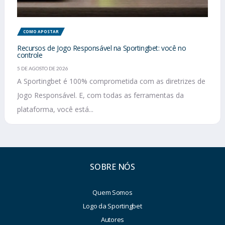
COMO APOSTAR
Recursos de Jogo Responsável na Sportingbet: você no
controle
5 DE AGOSTO DE 2026
A Sportingbet é 100% comprometida com as diretrizes de
Jogo Responsável. E, com todas as ferramentas da
plataforma, você está...
SOBRE NÓS
Quem Somos
Logo da Sportingbet
Autores