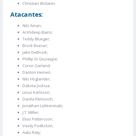
Christian Wolanin.
Atacantes:
Nils Aman;
Arshdeep Bains;
Teddy Blueger;
Brock Boeser;
Jake DeBrusk;
Phillip Di Giuseppe;
Conor Garland;
Danton Heinen;
Nils Hoglander;
Dakota Joshua;
Linus Karlsson;
Danila Klimovich;
Jonathan Lekkerimaki;
J.T. Miller;
Elias Pettersson;
Vasily Podkolzin;
Aatu Raty;