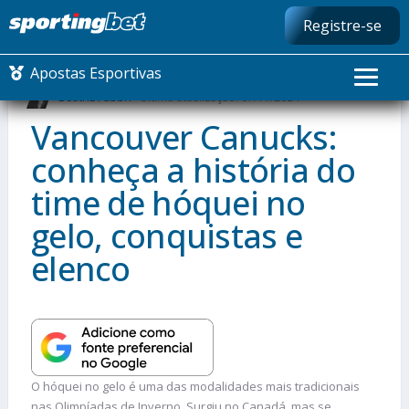
Registre-se
Apostas Esportivas
Beatriz Fabbri
Última atualização: 07/11/2024
Vancouver Canucks:
conheça a história do
CONMEBOL LIBERTADORES
time de hóquei no
FUTEBOL NACIONAL
gelo, conquistas e
FUTEBOL INTERNACIONAL
elenco
COMO APOSTAR
MAIS ESPORTES
O hóquei no gelo é uma das modalidades mais tradicionais
nas Olimpíadas de Inverno. Surgiu no Canadá, mas se