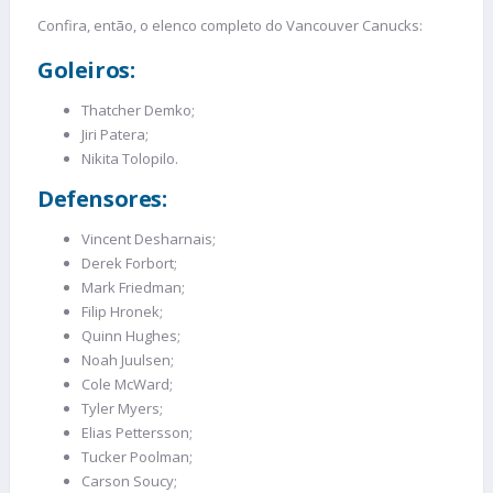
Confira, então, o elenco completo do Vancouver Canucks:
Goleiros:
Thatcher Demko;
Jiri Patera;
Nikita Tolopilo.
Defensores:
Vincent Desharnais;
Derek Forbort;
Mark Friedman;
Filip Hronek;
Quinn Hughes;
Noah Juulsen;
Cole McWard;
Tyler Myers;
Elias Pettersson;
Tucker Poolman;
Carson Soucy;