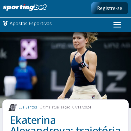
Registre-se
Apostas Esportivas
CONMEBOL LIBERTADORES
FUTEBOL NACIONAL
FUTEBOL INTERNACIONAL
COMO APOSTAR
Lua Santos
Última atualização: 07/11/2024
MAIS ESPORTES
Ekaterina
Alexandrova: trajetória