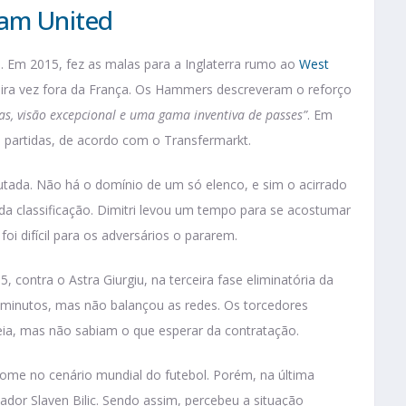
am United
 Em 2015, fez as malas para a Inglaterra rumo ao
West
imeira vez fora da França. Os Hammers descreveram o reforço
as, visão excepcional e uma gama inventiva de passes”
. Em
 partidas, de acordo com o Transfermarkt.
sputada. Não há o domínio de um só elenco, e sim o acirrado
da classificação. Dimitri levou um tempo para se acostumar
oi difícil para os adversários o pararem.
, contra o Astra Giurgiu, na terceira fase eliminatória da
minutos, mas não balançou as redes. Os torcedores
a, mas não sabiam o que esperar da contratação.
ome no cenário mundial do futebol. Porém, na última
ador Slaven Bilic. Sendo assim, percebeu a situação