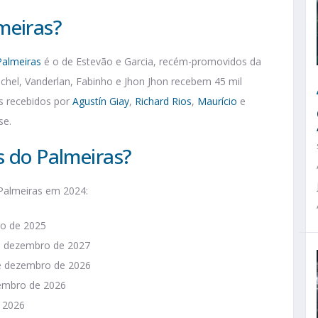
meiras?
Palmeiras
é o de Estevão e Garcia, recém-promovidos da
ichel, Vanderlan, Fabinho e Jhon Jhon recebem 45 mil
es recebidos por
Agustín Giay
,
Richard Rios
,
Maurício
e
se.
s do Palmeiras?
 Palmeiras em 2024:
ro de 2025
té dezembro de 2027
té dezembro de 2026
zembro de 2026
e 2026