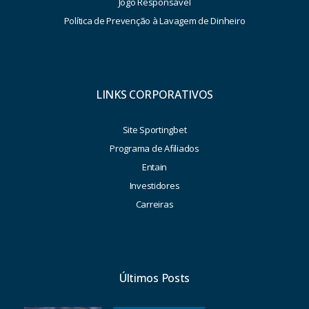
Jogo Responsável
Política de Prevenção à Lavagem de Dinheiro
LINKS CORPORATIVOS
Site Sportingbet
Programa de Afiliados
Entain
Investidores
Carreiras
Últimos Posts