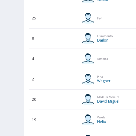
25
Jojo
Livramento
9
Dailon
4
Almeida
Pina
2
Wagner
Madeira Moreira
20
David Miguel
Varela
19
Helio