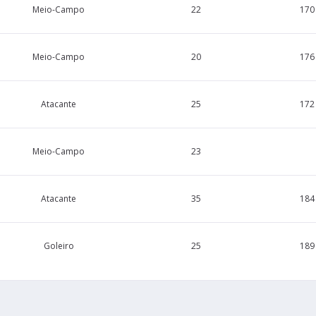
Meio-Campo
22
170
Meio-Campo
20
176
Atacante
25
172
Meio-Campo
23
Atacante
35
184
Goleiro
25
189