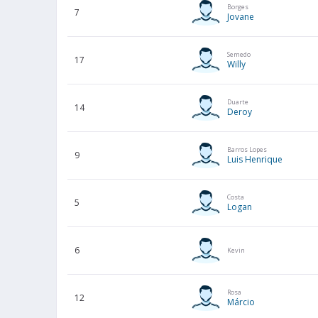
Borges
7
Jovane
Semedo
17
Willy
Duarte
14
Deroy
Barros Lopes
9
Luis Henrique
Costa
5
Logan
6
Kevin
Rosa
12
Márcio