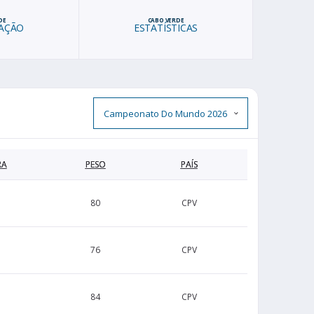
DE
CABO VERDE
CAÇÃO
ESTATÍSTICAS
RA
PESO
PAÍS
80
CPV
76
CPV
84
CPV