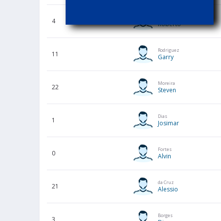
Lopes
4
Roberto
Rodriguez
11
Garry
Moreira
22
Steven
Dias
1
Josimar
Fortes
0
Alvin
da Cruz
21
Alessio
Borges
3