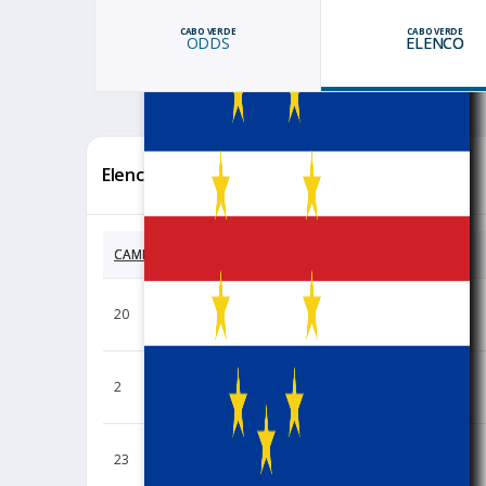
CABO VERDE
CABO VERDE
ODDS
ELENCO
Elenco Completo
CAMISA
JOGADOR
Mendes
20
Ryan
2
Stopira
Varela
23
Bruno