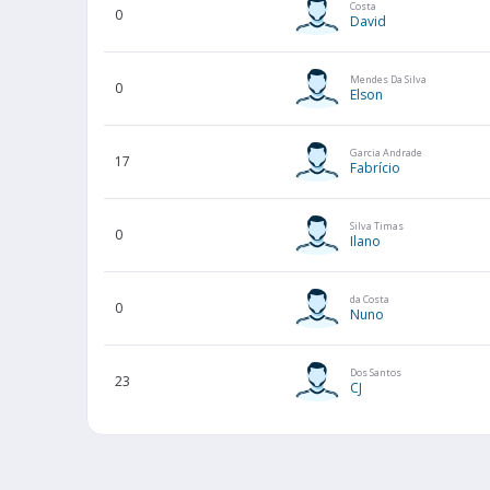
Costa
0
David
Mendes Da Silva
0
Elson
Garcia Andrade
17
Fabrício
Silva Timas
0
Ilano
da Costa
0
Nuno
Dos Santos
23
CJ