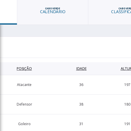
CABO VERDE
CABO VER
CALENDÁRIO
CLASSIFI
POSIÇÃO
IDADE
ALTU
Atacante
36
197
Defensor
38
180
Goleiro
31
191