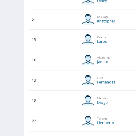
Diney
Da Graça
5
Kristopher
Duarte
15
Laros
Alvarenga
10
Jamiro
Cuca
13
Fernandes
Mendes
18
Diogo
Tavares
22
Heriberto