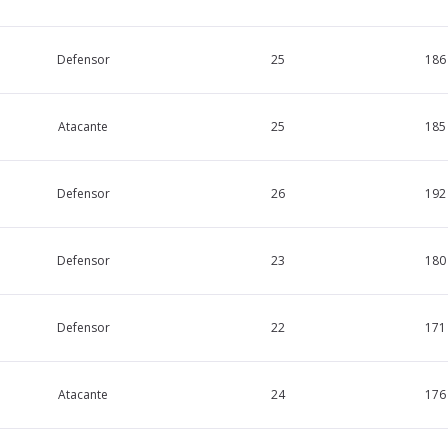
Defensor
25
186
Atacante
25
185
Defensor
26
192
Defensor
23
180
Defensor
22
171
Atacante
24
176