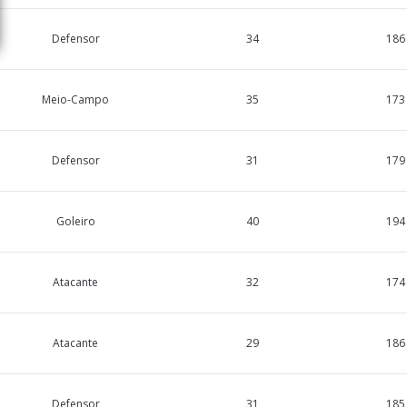
Defensor
34
186
Meio-Campo
35
173
Defensor
31
179
Goleiro
40
194
Atacante
32
174
Atacante
29
186
Defensor
31
185