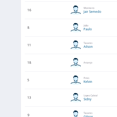
Monteiro
16
Jair Semedo
João
8
Paulo
Tavares
11
Ailson
18
Arcanjo
Pires
5
Kelvin
Lopes Cabral
13
Sidny
Tavares
9
Gilson