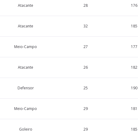
Atacante
28
176
Atacante
32
185
Meio-Campo
27
177
Atacante
26
182
Defensor
25
190
Meio-Campo
29
181
Goleiro
29
185