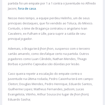
partida foi um empate por 1 a 1 contra o Juventude no Alfredo
Jaconi,
fora de casa
.
Nesse meio tempo, a equipe perdeu Helinho, um de seus
principais destaques, que foi vendido ao Toluca, do México.
Contudo, o time de Bragança contratou o angolano Ivan
Cavaleiro, ex-Fulham e Lille, para suprir a saída de seu
principal jogador.
Ademais, o Braga terá Jhon Jhon, suspenso com o terceiro
cartão amarelo, como desfalque certo na partida. Outros
jogadores como Luan Cândido, Nathan Mendes, Thiago
Borbas e Juninho Capixaba são dúvidas por lesão.
Caso queira repetir a escalação do empate contra o
Juventude na última rodada, Pedro Caixinha terá em campo:
Cleiton; Douglas Mendes, Pedro Henrique, Eduardo Santos,
Guilherme Lopes; Matheus Fernandes, Jadsom, Lucas
Evangelista, Vitinho, Arthur Sousa (no lugar de Jhon Jhon);
Eduardo Sasha;