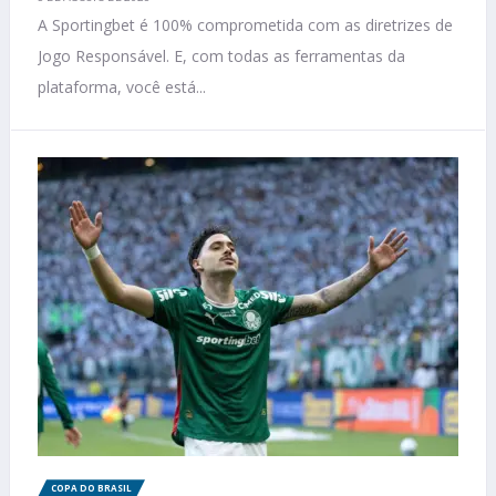
A Sportingbet é 100% comprometida com as diretrizes de
Jogo Responsável. E, com todas as ferramentas da
plataforma, você está...
COPA DO BRASIL