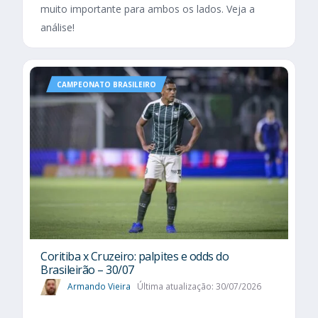
muito importante para ambos os lados. Veja a
análise!
CAMPEONATO BRASILEIRO
Coritiba x Cruzeiro: palpites e odds do
Brasileirão – 30/07
Armando Vieira
Última atualização: 30/07/2026