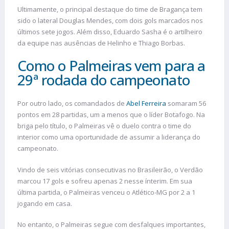
Ultimamente, o principal destaque do time de Bragança tem
sido o lateral Douglas Mendes, com dois gols marcados nos
últimos sete jogos. Além disso, Eduardo Sasha é o artilheiro
da equipe nas ausências de Helinho e Thiago Borbas.
Como o Palmeiras vem para a
29ª rodada do campeonato
Por outro lado, os comandados de
Abel Ferreira
somaram 56
pontos em 28 partidas, um a menos que o líder Botafogo. Na
briga pelo título, o Palmeiras vê o duelo contra o time do
interior como uma oportunidade de assumir a liderança do
campeonato.
Vindo de seis vitórias consecutivas no Brasileirão, o Verdão
marcou 17 gols e sofreu apenas 2 nesse ínterim. Em sua
última partida, o Palmeiras venceu o Atlético-MG por 2 a 1
jogando em casa.
No entanto, o Palmeiras segue com desfalques importantes,