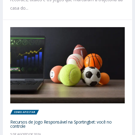
casa do...
COMO APOSTAR
Recursos de Jogo Responsável na Sportingbet: você no
controle
5 DE AGOSTO DE 2026