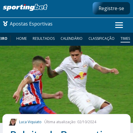
Registre-se
Apostas Esportivas
EIRO
HOME
RESULTADOS
CALENDÁRIO
CLASSIFICAÇÃO
TIMES
CONMEBOL LIBERTADORES
FUTEBOL NACIONAL
FUTEBOL INTERNACIONAL
COMO APOSTAR
MAIS ESPORTES
Luca Viquiato
Última atualização: 02/10/2024