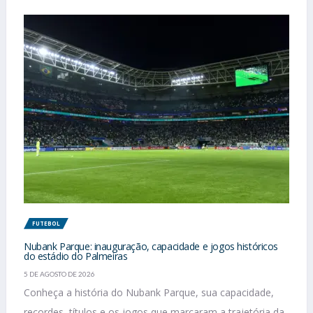
FUTEBOL
Nubank Parque: inauguração, capacidade e jogos históricos
do estádio do Palmeiras
5 DE AGOSTO DE 2026
Conheça a história do Nubank Parque, sua capacidade,
recordes, títulos e os jogos que marcaram a trajetória da