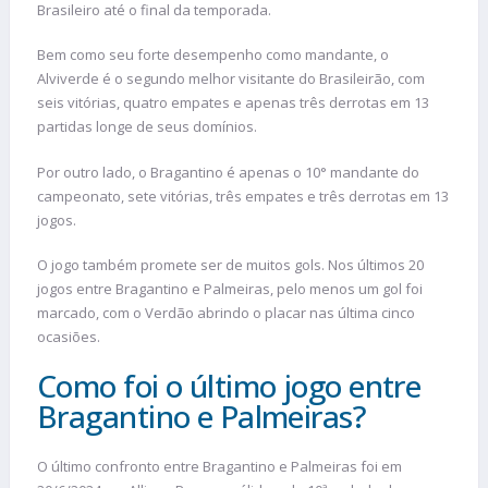
Brasileiro até o final da temporada.
Bem como seu forte desempenho como mandante, o
Alviverde é o segundo melhor visitante do Brasileirão, com
seis vitórias, quatro empates e apenas três derrotas em 13
partidas longe de seus domínios.
Por outro lado, o Bragantino é apenas o 10° mandante do
campeonato, sete vitórias, três empates e três derrotas em 13
jogos.
O jogo também promete ser de muitos gols. Nos últimos 20
jogos entre Bragantino e Palmeiras, pelo menos um gol foi
marcado, com o Verdão abrindo o placar nas última cinco
ocasiões.
Como foi o último jogo entre
Bragantino e Palmeiras?
O último confronto entre Bragantino e Palmeiras foi em