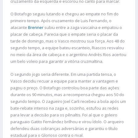
cruzamento da esquerda e escorou no canto para marcar.
O Botafogo seguiu lutando e chegou ao empate no fim do
primeiro tempo. Após cruzamento de Luis Fernando, o
atacante
Brenner
subiu entre a zaga vascaína e empatou o
placar de cabeça. Parecia que o empate seria o placar da
tarde de domingo, mas o Vasco mostrou sua força. Aos 48 do
segundo tempo, a equipe bateu escanteio, Riascos resvalou
no meio da área de cabeça e o argentino Andrés Rios acertou
um belo voleio para garantir a vitória cruzmaltina.
O segundo jogo seria diferente. Em uma partida tensa, o
Vasco decidiu recuar a equipe para manter a vantagem e
pagou o preço. O Botafogo controlou boa parte das ações
durante os 90 minutos, mas a recompensa chegou aos 50 do
segundo tempo. O zagueiro Joel Carli recebeu a bola após um
bate-rebate intenso na zaga e, sozinho, estufou as redes
para levar a decisão para os pênaltis. Foi aí que o goleiro
paraguaio Gatito Fernández brilhou e virou ídolo. O arqueiro
defendeu duas cobranças adversárias e garantiu o título
estadual para o Glorioso contra o rival.