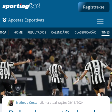
Registre-se
Apostas Esportivas
IOCA
HOME
RESULTADOS
CALENDÁRIO
CLASSIFICAÇÃO
TIMES
CONMEBOL LIBERTADORES
FUTEBOL NACIONAL
FUTEBOL INTERNACIONAL
COMO APOSTAR
MAIS ESPORTES
Matheus Costa
Última atualização: 08/11/2024