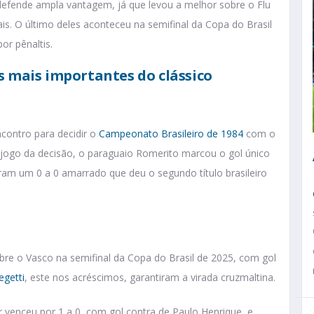
o defende ampla vantagem, já que levou a melhor sobre o Flu
s. O último deles aconteceu na semifinal da Copa do Brasil
or pênaltis.
s mais importantes do clássico
contro para decidir o
Campeonato Brasileiro de 1984
com o
o jogo da decisão, o paraguaio Romerito marcou o gol único
viram um 0 a 0 amarrado que deu o segundo título brasileiro
obre o Vasco na semifinal da Copa do Brasil de 2025, com gol
egetti
, este nos acréscimos, garantiram a virada cruzmaltina.
 venceu por 1 a 0, com gol contra de Paulo Henrique, e