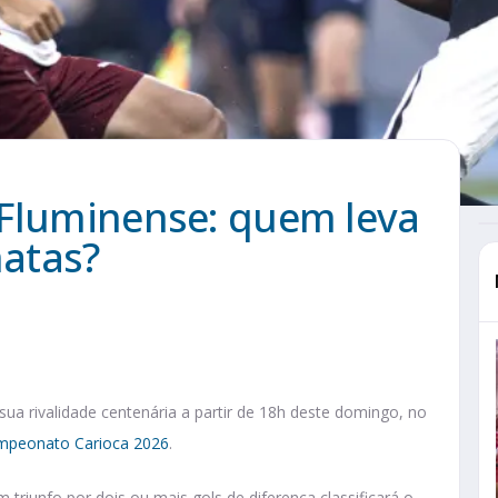
 Fluminense: quem leva
atas?
ua rivalidade centenária a partir de 18h deste domingo, no
mpeonato Carioca 2026
.
um triunfo por dois ou mais gols de diferença classificará o