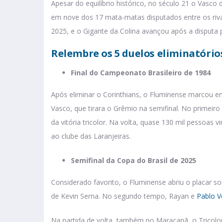
Apesar do equilíbrio histórico, no século 21 o Vasc
em nove dos 17 mata-matas disputados entre os rivai
2025, e o Gigante da Colina avançou após a disputa p
Relembre os 5 duelos eliminatório
Final do Campeonato Brasileiro de 1984
Após eliminar o Corinthians, o Fluminense marcou en
Vasco, que tirara o Grêmio na semifinal. No primeir
da vitória tricolor. Na volta, quase 130 mil pessoas 
ao clube das Laranjeiras.
Semifinal da Copa do Brasil de 2025
Considerado favorito, o Fluminense abriu o placar s
de Kevin Serna. No segundo tempo, Rayan e
Pablo V
Na partida de volta, também no Maracanã, o Tricolor