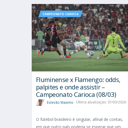
CAMPEONATO CARIOCA
Fluminense x Flamengo: odds,
palpites e onde assistir –
Campeonato Carioca (08/03)
Estevão Maximo
Última atualização: 07/03/2026
O futebol brasileiro é singular, afinal de contas,
em que outro país poderia se esperar que um