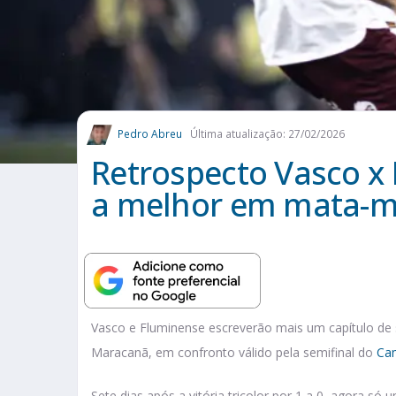
Pedro Abreu
Última atualização: 27/02/2026
Retrospecto Vasco x
a melhor em mata-m
Vasco e Fluminense escreverão mais um capítulo de s
Maracanã, em confronto válido pela semifinal do
Ca
Sete dias após a vitória tricolor por 1 a 0, agora só 