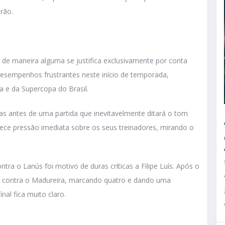
irão.
ue de maneira alguma se justifica exclusivamente por conta
sempenhos frustrantes neste início de temporada,
 e da Supercopa do Brasil.
s antes de uma partida que inevitavelmente ditará o tom
ece pressão imediata sobre os seus treinadores, mirando o
ntra o Lanús foi motivo de duras críticas a Filipe Luís. Após o
ada contra o Madureira, marcando quatro e dando uma
nal fica muito claro.