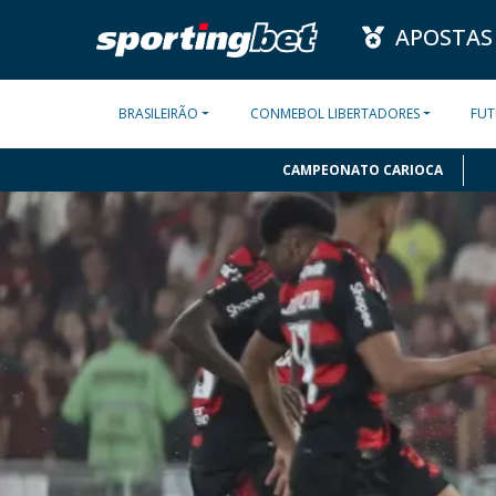
APOSTAS
BRASILEIRÃO
CONMEBOL LIBERTADORES
FUT
CAMPEONATO CARIOCA