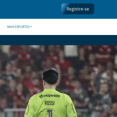
Registre-se
MAIS ESPORTES