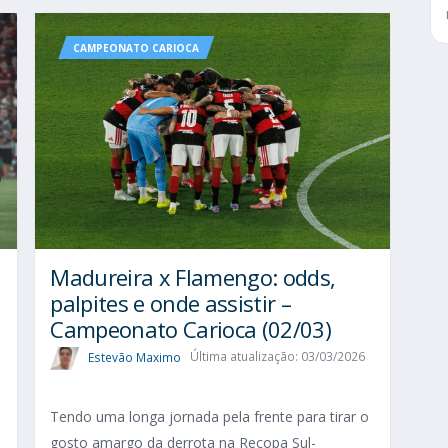
CAMPEONATO CARIOCA
Madureira x Flamengo: odds,
palpites e onde assistir –
Campeonato Carioca (02/03)
Estevão Maximo
Última atualização: 03/03/2026
Tendo uma longa jornada pela frente para tirar o
gosto amargo da derrota na Recopa Sul-