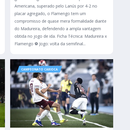
Americana, superado pelo Lanús por 4-2 no
placar agregado, o Flamengo tem um
compromisso de quase mera formalidade diante
do Madureira, defendendo a ampla vantagem
obtida no jogo de ida. Ficha Técnica: Madureira x
Flamengo ⚽ Jogo: volta da semifinal...
CAMPEONATO CARIOCA