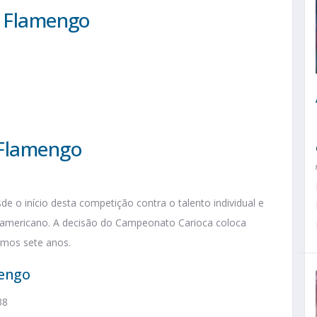
x Flamengo
 Flamengo
de o início desta competição contra o talento individual e
l-americano. A decisão do Campeonato Carioca coloca
timos sete anos.
mengo
38