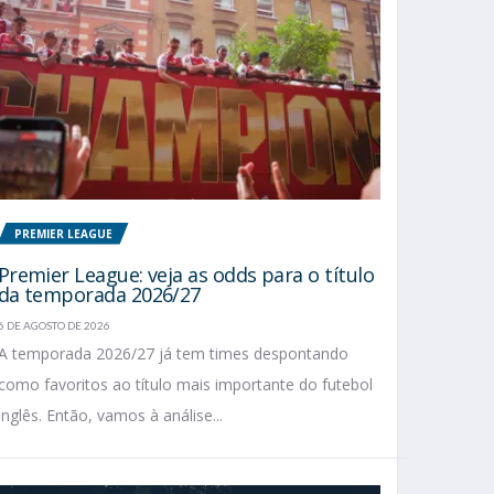
PREMIER LEAGUE
Premier League: veja as odds para o título
da temporada 2026/27
6 DE AGOSTO DE 2026
A temporada 2026/27 já tem times despontando
como favoritos ao título mais importante do futebol
inglês. Então, vamos à análise...