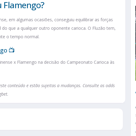
u Flamengo?
se, em algumas ocasiões, conseguiu equilibrar as forças
l do que a qualquer outro oponente carioca. O Fluzão tem,
nte o tempo normal.
go 📺
minense x Flamengo na decisão do Campeonato Carioca às
te conteúdo e estão sujeitas a mudanças. Consulte as odds
gbet.