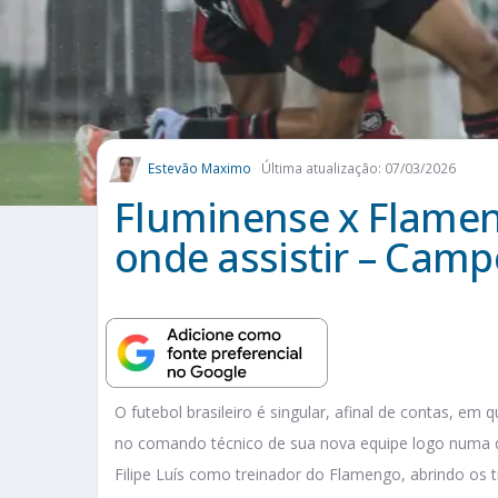
Estevão Maximo
Última atualização: 07/03/2026
Fluminense x Flameng
onde assistir – Camp
O futebol brasileiro é singular, afinal de contas, em
no comando técnico de sua nova equipe logo numa de
Filipe Luís como treinador do Flamengo, abrindo os tr