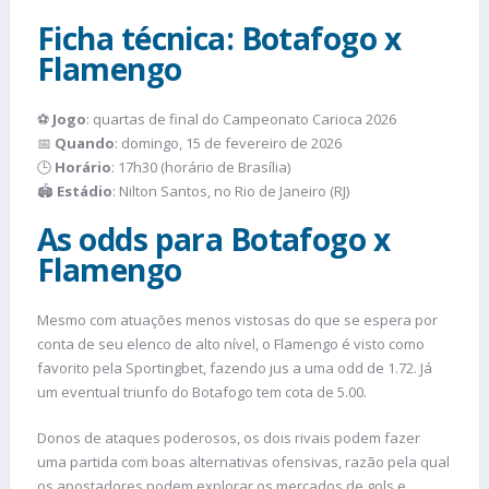
Ficha técnica: Botafogo x
Flamengo
⚽
Jogo
: quartas de final do Campeonato Carioca 2026
📅
Quando
: domingo, 15 de fevereiro de 2026
🕒
Horário
: 17h30 (horário de Brasília)
🏟️
Estádio
: Nilton Santos, no Rio de Janeiro (RJ)
As odds para Botafogo x
Flamengo
Mesmo com atuações menos vistosas do que se espera por
conta de seu elenco de alto nível, o Flamengo é visto como
favorito pela Sportingbet, fazendo jus a uma odd de 1.72. Já
um eventual triunfo do Botafogo tem cota de 5.00.
Donos de ataques poderosos, os dois rivais podem fazer
uma partida com boas alternativas ofensivas, razão pela qual
os apostadores podem explorar os mercados de gols e