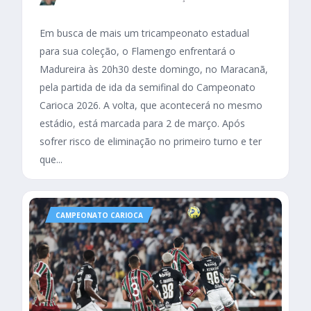
Em busca de mais um tricampeonato estadual
para sua coleção, o Flamengo enfrentará o
Madureira às 20h30 deste domingo, no Maracanã,
pela partida de ida da semifinal do Campeonato
Carioca 2026. A volta, que acontecerá no mesmo
estádio, está marcada para 2 de março. Após
sofrer risco de eliminação no primeiro turno e ter
que...
CAMPEONATO CARIOCA