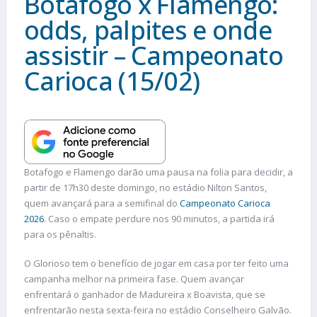
Botafogo x Flamengo:
odds, palpites e onde
assistir – Campeonato
Carioca (15/02)
Botafogo e Flamengo darão uma pausa na folia para decidir, a
partir de 17h30 deste domingo, no estádio Nilton Santos,
quem avançará para a semifinal do
Campeonato Carioca
2026
. Caso o empate perdure nos 90 minutos, a partida irá
para os pênaltis.
O Glorioso tem o benefício de jogar em casa por ter feito uma
campanha melhor na primeira fase. Quem avançar
enfrentará o ganhador de Madureira x Boavista, que se
enfrentarão nesta sexta-feira no estádio Conselheiro Galvão.