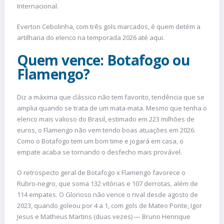
Internacional.
Everton Cebolinha, com três gols marcados, é quem detém a
artilharia do elenco na temporada 2026 até aqui.
Quem vence: Botafogo ou
Flamengo?
Diz a máxima que clássico não tem favorito, tendência que se
amplia quando se trata de um mata-mata. Mesmo que tenha o
elenco mais valioso do Brasil, estimado em 223 milhões de
euros, o Flamengo não vem tendo boas atuações em 2026.
Como o Botafogo tem um bom time e jogará em casa, o
empate acaba se tornando o desfecho mais provável.
O retrospecto geral de Botafogo x Flamengo favorece o
Rubro-negro, que soma 132 vitórias e 107 derrotas, além de
114 empates. O Glorioso não vence o rival desde agosto de
2023, quando goleou por 4 a 1, com gols de Mateo Ponte, Igor
Jesus e Matheus Martins (duas vezes) — Bruno Henrique