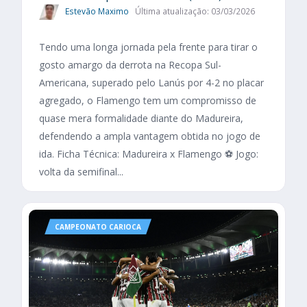
Estevão Maximo
Última atualização: 03/03/2026
Tendo uma longa jornada pela frente para tirar o
gosto amargo da derrota na Recopa Sul-
Americana, superado pelo Lanús por 4-2 no placar
agregado, o Flamengo tem um compromisso de
quase mera formalidade diante do Madureira,
defendendo a ampla vantagem obtida no jogo de
ida. Ficha Técnica: Madureira x Flamengo ⚽ Jogo:
volta da semifinal...
CAMPEONATO CARIOCA