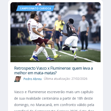
CAMPEONATO CARIOCA
Retrospecto Vasco x Fluminense: quem leva a
melhor em mata-matas?
Pedro Abreu
Última atualização: 27/02/2026
Vasco e Fluminense escreverão mais um capítulo
de sua rivalidade centenária a partir de 18h deste
domingo, no Maracanã, em confronto válido pela