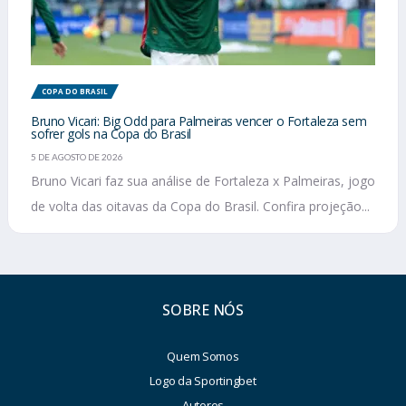
COPA DO BRASIL
Bruno Vicari: Big Odd para Palmeiras vencer o Fortaleza sem
sofrer gols na Copa do Brasil
5 DE AGOSTO DE 2026
Bruno Vicari faz sua análise de Fortaleza x Palmeiras, jogo
de volta das oitavas da Copa do Brasil. Confira projeção...
SOBRE NÓS
Quem Somos
Logo da Sportingbet
Autores