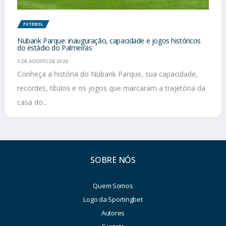
FUTEBOL
Nubank Parque: inauguração, capacidade e jogos históricos
do estádio do Palmeiras
5 DE AGOSTO DE 2026
Conheça a história do Nubank Parque, sua capacidade,
recordes, títulos e os jogos que marcaram a trajetória da
casa do...
SOBRE NÓS
Quem Somos
Logo da Sportingbet
Autores