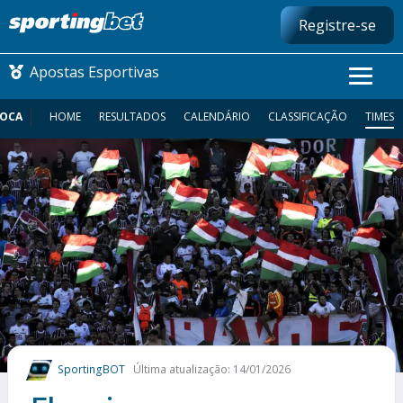
Registre-se
Apostas Esportivas
IOCA
HOME
RESULTADOS
CALENDÁRIO
CLASSIFICAÇÃO
TIMES
CONMEBOL LIBERTADORES
FUTEBOL NACIONAL
FUTEBOL INTERNACIONAL
COMO APOSTAR
MAIS ESPORTES
SportingBOT
Última atualização: 14/01/2026