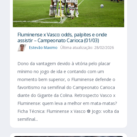
Fluminense x Vasco: odds, palpites e onde
assistir – Campeonato Carioca (01/03)
Estevão Maximo
Última atualização: 28/02/2026
Dono da vantagem devido à vitória pelo placar
mínimo no jogo de ida e contando com um
momento bem superior, o Fluminense defende o
favoritismo na semifinal do Campeonato Carioca
diante do Gigante da Colina. Retrospecto Vasco x
Fluminense: quem leva a melhor em mata-matas?
Ficha Técnica: Fluminense x Vasco ⚽ Jogo: volta da
semifinal...