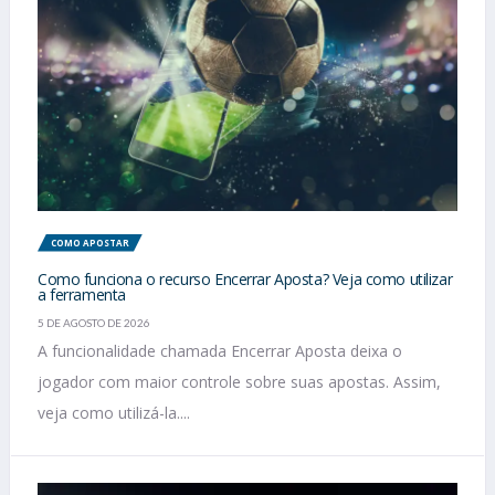
COMO APOSTAR
Como funciona o recurso Encerrar Aposta? Veja como utilizar
a ferramenta
5 DE AGOSTO DE 2026
A funcionalidade chamada Encerrar Aposta deixa o
jogador com maior controle sobre suas apostas. Assim,
veja como utilizá-la....