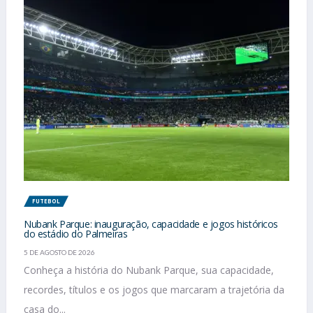
FUTEBOL
Nubank Parque: inauguração, capacidade e jogos históricos
do estádio do Palmeiras
5 DE AGOSTO DE 2026
Conheça a história do Nubank Parque, sua capacidade,
recordes, títulos e os jogos que marcaram a trajetória da
casa do...