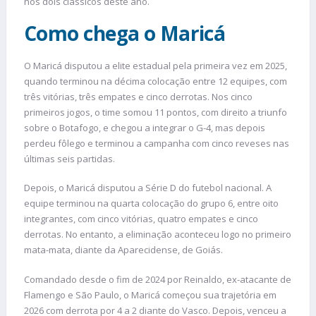
nos dois clássicos deste ano.
Como chega o Maricá
O Maricá disputou a elite estadual pela primeira vez em 2025,
quando terminou na décima colocação entre 12 equipes, com
três vitórias, três empates e cinco derrotas. Nos cinco
primeiros jogos, o time somou 11 pontos, com direito a triunfo
sobre o Botafogo, e chegou a integrar o G-4, mas depois
perdeu fôlego e terminou a campanha com cinco reveses nas
últimas seis partidas.
Depois, o Maricá disputou a Série D do futebol nacional. A
equipe terminou na quarta colocação do grupo 6, entre oito
integrantes, com cinco vitórias, quatro empates e cinco
derrotas. No entanto, a eliminação aconteceu logo no primeiro
mata-mata, diante da Aparecidense, de Goiás.
Comandado desde o fim de 2024 por Reinaldo, ex-atacante de
Flamengo e São Paulo, o Maricá começou sua trajetória em
2026 com derrota por 4 a 2 diante do Vasco. Depois, venceu a