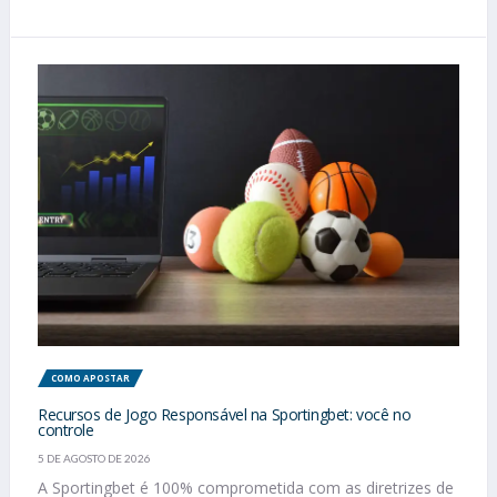
COMO APOSTAR
Recursos de Jogo Responsável na Sportingbet: você no
controle
5 DE AGOSTO DE 2026
A Sportingbet é 100% comprometida com as diretrizes de