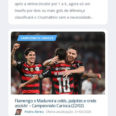
após a vitória tricolor por 1 a 0, agora só um
triunfo por dois ou mais gols de diferença
classificará o Cruzmaltino sem a necessidade...
CAMPEONATO CARIOCA
Flamengo x Madureira: odds, palpites e onde
assistir – Campeonato Carioca (22/02)
Pedro Abreu
Última atualização: 21/02/2026