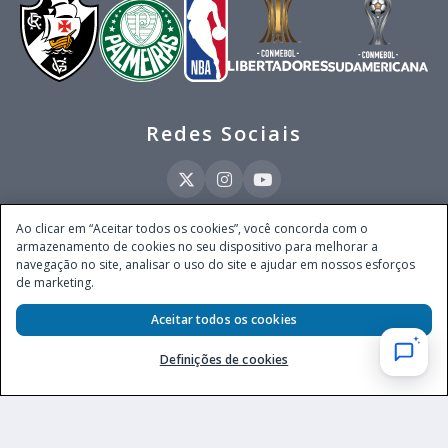
Redes Sociais
Ao clicar em “Aceitar todos os cookies”, você concorda com o
armazenamento de cookies no seu dispositivo para melhorar a
Este site é operado pela Ventmear Brasil LTDA (CNPJ 52.868.380/0001-84), com
navegação no site, analisar o uso do site e ajudar em nossos esforços
endereço na Avenida Brigadeiro Faria Lima, nº 4.055, 3º andar, Itaim Bibi, no
de marketing.
Município de São Paulo, Estado de São Paulo, CEP 04538-133, Brasil - empresa
autorizada a operar apostas de quota fixa em todo território nacional pela
Aceitar todos os cookies
Secretaria de Prêmios e Apostas do Ministério da Fazenda, conforme Portaria nº
247, de 07.02.2025, publicada no DOU em 11.2.2025.
Definições de cookies