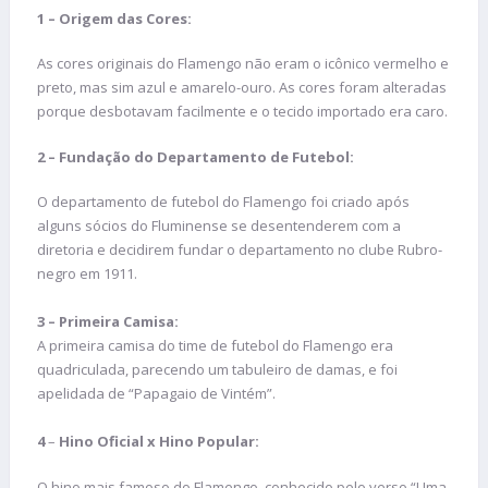
1 – Origem das Cores:
As cores originais do Flamengo não eram o icônico vermelho e
preto, mas sim azul e amarelo-ouro. As cores foram alteradas
porque desbotavam facilmente e o tecido importado era caro.
2 – Fundação do Departamento de Futebol:
O departamento de futebol do Flamengo foi criado após
alguns sócios do Fluminense se desentenderem com a
diretoria e decidirem fundar o departamento no clube Rubro-
negro em 1911.
3 – Primeira Camisa:
A primeira camisa do time de futebol do Flamengo era
quadriculada, parecendo um tabuleiro de damas, e foi
apelidada de “Papagaio de Vintém”.
4
–
Hino Oficial x Hino Popular:
O hino mais famoso do Flamengo, conhecido pelo verso “Uma