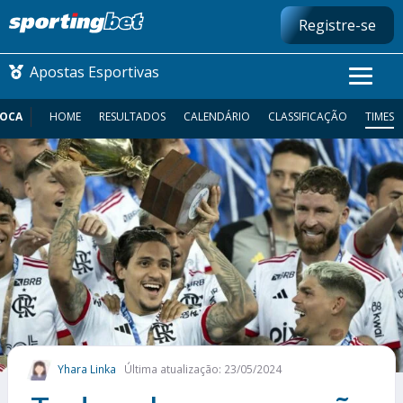
Registre-se
Apostas Esportivas
IOCA
HOME
RESULTADOS
CALENDÁRIO
CLASSIFICAÇÃO
TIMES
CONMEBOL LIBERTADORES
FUTEBOL NACIONAL
FUTEBOL INTERNACIONAL
COMO APOSTAR
MAIS ESPORTES
Yhara Linka
Última atualização: 23/05/2024