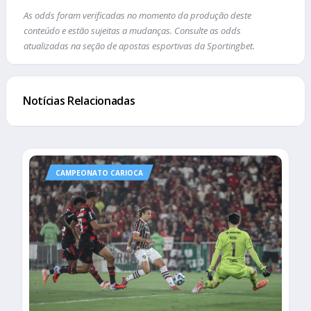
As odds foram verificadas no momento da produção deste
conteúdo e estão sujeitas a mudanças. Consulte as odds
atualizadas na seção de apostas esportivas da Sportingbet.
Notícias Relacionadas
CAMPEONATO CARIOCA