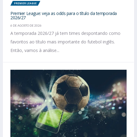
PREMIER LEAGUE
Premier League: veja as odds para o título da temporada
2026/27
6 DE AGOSTO DE 2026
A temporada 2026/27 já tem times despontando como
favoritos ao título mais importante do futebol inglês.
Então, vamos à análise...