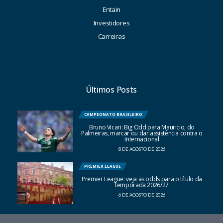
Entain
Investidores
Carreiras
Últimos Posts
CAMPEONATO BRASILEIRO
Bruno Vicari: Big Odd para Mauricio, do
Palmeiras, marcar ou dar assistência contra o
Internacional
8 DE AGOSTO DE 2026
PREMIER LEAGUE
Premier League: veja as odds para o título da
temporada 2026/27
6 DE AGOSTO DE 2026