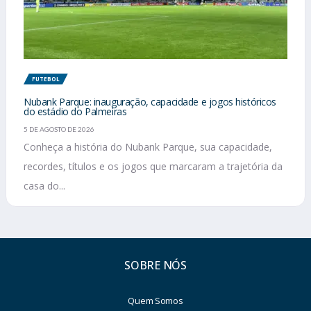
FUTEBOL
Nubank Parque: inauguração, capacidade e jogos históricos
do estádio do Palmeiras
5 DE AGOSTO DE 2026
Conheça a história do Nubank Parque, sua capacidade,
recordes, títulos e os jogos que marcaram a trajetória da
casa do...
SOBRE NÓS
Quem Somos