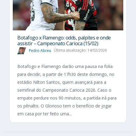
Botafogo x Flamengo: odds, palpites e onde
assistir – Campeonato Carioca (15/02)
Pedro Abreu
Última atualização: 14/02/2026
Botafogo e Flamengo darão uma pausa na folia
para decidir, a partir de 17h30 deste domingo, no
estádio Nilton Santos, quem avançará para a
semifinal do Campeonato Carioca 2026. Caso o
empate perdure nos 90 minutos, a partida irá para
os pênaltis. O Glorioso tem o benefício de jogar
em casa por ter feito uma...