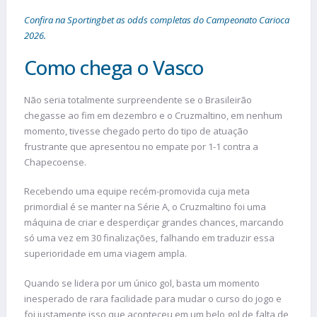
Confira na Sportingbet as odds completas do Campeonato Carioca
2026.
Como chega o Vasco
Não seria totalmente surpreendente se o Brasileirão
chegasse ao fim em dezembro e o Cruzmaltino, em nenhum
momento, tivesse chegado perto do tipo de atuação
frustrante que apresentou no empate por 1-1 contra a
Chapecoense.
Recebendo uma equipe recém-promovida cuja meta
primordial é se manter na Série A, o Cruzmaltino foi uma
máquina de criar e desperdiçar grandes chances, marcando
só uma vez em 30 finalizações, falhando em traduzir essa
superioridade em uma viagem ampla.
Quando se lidera por um único gol, basta um momento
inesperado de rara facilidade para mudar o curso do jogo e
foi justamente isso que aconteceu em um belo gol de falta de