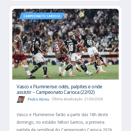
CAMPEONATO CARIOCA
Vasco x Fluminense: odds, palpites e onde
assistir – Campeonato Carioca (22/02)
Pedro Abreu
Última atualização: 21/02/2026
Vasco e Fluminense farão a partir das 18h deste
domingo, no estádio Nilton Santos, a primeira
partida da semifinal do Campeonato Carioca 2026.