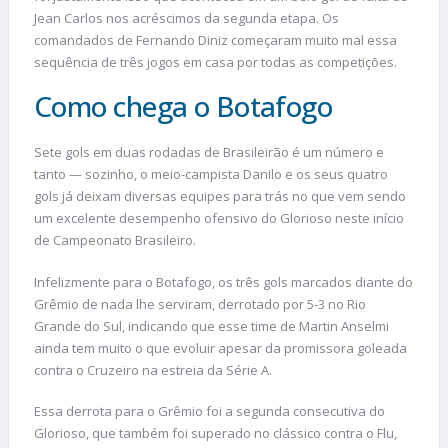
Jean Carlos nos acréscimos da segunda etapa. Os
comandados de Fernando Diniz começaram muito mal essa
sequência de três jogos em casa por todas as competições.
Como chega o Botafogo
Sete gols em duas rodadas de Brasileirão é um número e
tanto — sozinho, o meio-campista Danilo e os seus quatro
gols já deixam diversas equipes para trás no que vem sendo
um excelente desempenho ofensivo do Glorioso neste início
de Campeonato Brasileiro.
Infelizmente para o Botafogo, os três gols marcados diante do
Grêmio de nada lhe serviram, derrotado por 5-3 no Rio
Grande do Sul, indicando que esse time de Martin Anselmi
ainda tem muito o que evoluir apesar da promissora goleada
contra o Cruzeiro na estreia da Série A.
Essa derrota para o Grêmio foi a segunda consecutiva do
Glorioso, que também foi superado no clássico contra o Flu,