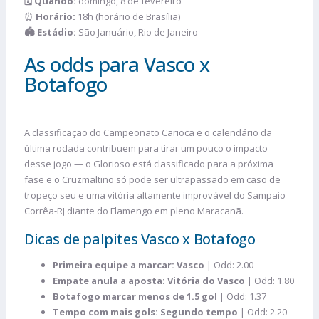
🗓️ Quando:
domingo, 8 de fevereiro
⏰
Horário:
18h (horário de Brasília)
🏟️ Estádio:
São Januário, Rio de Janeiro
As odds para Vasco x
Botafogo
A classificação do Campeonato Carioca e o calendário da
última rodada contribuem para tirar um pouco o impacto
desse jogo — o Glorioso está classificado para a próxima
fase e o Cruzmaltino só pode ser ultrapassado em caso de
tropeço seu e uma vitória altamente improvável do Sampaio
Corrêa-RJ diante do Flamengo em pleno Maracanã.
Dicas de palpites Vasco x Botafogo
Primeira equipe a marcar: Vasco
| Odd: 2.00
Empate anula a aposta: Vitória do Vasco
| Odd: 1.80
Botafogo marcar menos de 1.5 gol
| Odd: 1.37
Tempo com mais gols: Segundo tempo
| Odd: 2.20