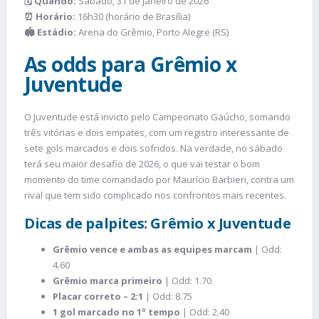
🗓️ Quando:
Sábado, 31 de janeiro de 2026
⏰ Horário:
16h30 (horário de Brasília)
🏟️ Estádio:
Arena do Grêmio, Porto Alegre (RS)
As odds para Grêmio x
Juventude
O Juventude está invicto pelo Campeonato Gaúcho, somando
três vitórias e dois empates, com um registro interessante de
sete gols marcados e dois sofridos. Na verdade, no sábado
terá seu maior desafio de 2026, o que vai testar o bom
momento do time comandado por Maurício Barbieri, contra um
rival que tem sido complicado nos confrontos mais recentes.
Dicas de palpites: Grêmio x Juventude
Grêmio vence e ambas as equipes marcam
| Odd:
4.60
Grêmio marca primeiro
| Odd: 1.70
Placar correto – 2:1
| Odd: 8.75
1 gol marcado no 1º tempo
| Odd: 2.40