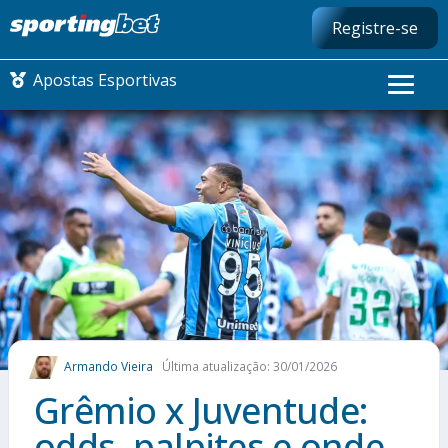
Registre-se
Apostas Esportivas
CONMEBOL LIBERTADORES
FUTEBOL NACIONAL
FUTEBOL INTERNACIONAL
COMO APOSTAR
Armando Vieira
Última atualização: 30/01/2026
MAIS ESPORTES
Grêmio x Juventude:
odds, palpites e onde