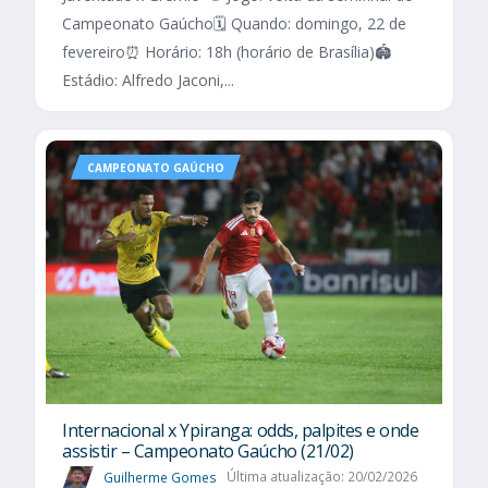
Campeonato Gaúcho🗓️ Quando: domingo, 22 de
fevereiro⏰ Horário: 18h (horário de Brasília)🏟️
Estádio: Alfredo Jaconi,...
CAMPEONATO GAÚCHO
Internacional x Ypiranga: odds, palpites e onde
assistir – Campeonato Gaúcho (21/02)
Guilherme Gomes
Última atualização: 20/02/2026