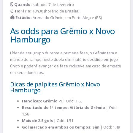
🗓️ Quando:
sábado, 7 de fevereiro
⏰
Horário:
18h30 (horário de Brasília)
🏟️ Estádio:
Arena do Grêmio, em Porto Alegre (RS)
As odds para Grêmio x Novo
Hamburgo
Líder de seu grupo durante a primeira fase, o Grêmio tem o
mando de campo neste duelo eliminatório decidido em jogo
único e poderá avançar de fase inclusive em caso de empate
em seus domínios.
Dicas de palpites Grêmio x Novo
Hamburgo
Handicap: Grêmio -1
| Odd: 1.63
Resultado do 1º tempo: Vitória do Grêmio
| Odd:
1.58
Mais de 2.5 gols
| Odd: 1.51
Gol marcado em ambos os tempos: Sim
| Odd: 1.49