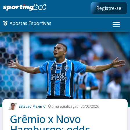
Registre-se
Apostas Esportivas
CONMEBOL LIBERTADORES
FUTEBOL NACIONAL
FUTEBOL INTERNACIONAL
COMO APOSTAR
Estevão Maximo
Última atualização: 06/02/2026
MAIS ESPORTES
Grêmio x Novo
Hamburgo: odds,