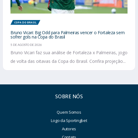
COPA DO BRASIL
Bruno Vicari: Big Odd para Palmeiras vencer o Fortaleza sem
sofrer gols na Copa do Brasil
5 DE AGOSTO DE 2026
Bruno Vicari faz sua análise de Fortaleza x Palmeiras, jogo
de volta das oitavas da Copa do Brasil. Confira projeção...
SOBRE NÓS
Quem Somos
Logo da Sportingbet
Autores
Contato