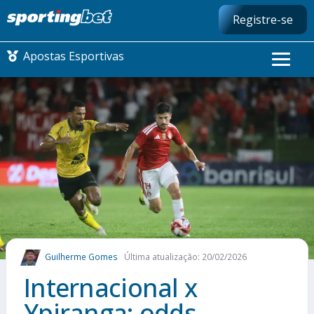
Registre-se
Apostas Esportivas
CONMEBOL LIBERTADORES
FUTEBOL NACIONAL
FUTEBOL INTERNACIONAL
COMO APOSTAR
Guilherme Gomes
Última atualização: 20/02/2026
MAIS ESPORTES
Internacional x
Ypiranga: odds,