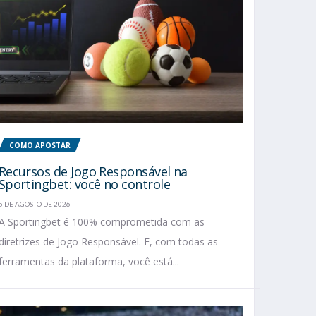
COMO APOSTAR
Recursos de Jogo Responsável na
Sportingbet: você no controle
5 DE AGOSTO DE 2026
A Sportingbet é 100% comprometida com as
diretrizes de Jogo Responsável. E, com todas as
ferramentas da plataforma, você está...