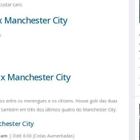
ustar caro.
x Manchester City
e
 x Manchester City
s entre os merengues e os citizens. Houve gols das duas
e também em três dos últimos quatro do Manchester City.
chester City
rcam
| Odd: 6.00 (Cotas Aumentadas)