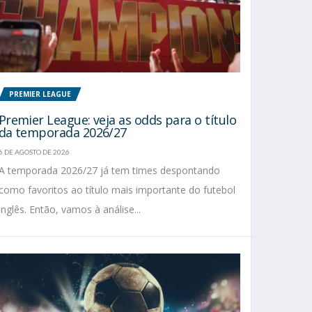
PREMIER LEAGUE
Premier League: veja as odds para o título
da temporada 2026/27
6 DE AGOSTO DE 2026
A temporada 2026/27 já tem times despontando
como favoritos ao título mais importante do futebol
inglês. Então, vamos à análise...