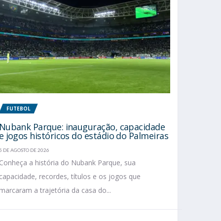
FUTEBOL
Nubank Parque: inauguração, capacidade
e jogos históricos do estádio do Palmeiras
5 DE AGOSTO DE 2026
Conheça a história do Nubank Parque, sua
capacidade, recordes, títulos e os jogos que
marcaram a trajetória da casa do...