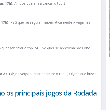
às 17h):
Ambos querem alcançar o top 8.
 17h):
PSG quer assegurar matematicamente a vaga nas
 quer adentrar o top 24; Juve quer se aproximar dos oito
o às 17h):
Liverpool quer adentrar o top 8; Olympique busca
o os principais jogos da Rodada