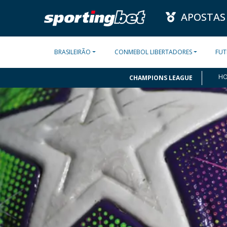
APOSTAS
BRASILEIRÃO
CONMEBOL LIBERTADORES
FUT
H
CHAMPIONS LEAGUE