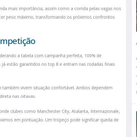
nda mais importância, assim como a corrida pelas vagas nos
 a ter peso máximo, transformando os próximos confrontos
competição
liderando a tabela com campanha perfeita, 100% de
 já estão garantidos no top 8 e entram nas rodadas finais
ain também vivem situação confortável. Ambos dependem
ireta nas oitavas.
onde clubes como Manchester City, Atalanta, Internazionale,
róximos em pontuação. Um tropeço pode significar queda de