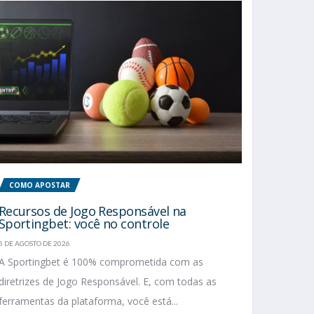
COMO APOSTAR
Recursos de Jogo Responsável na
Sportingbet: você no controle
5 DE AGOSTO DE 2026
A Sportingbet é 100% comprometida com as
diretrizes de Jogo Responsável. E, com todas as
ferramentas da plataforma, você está...