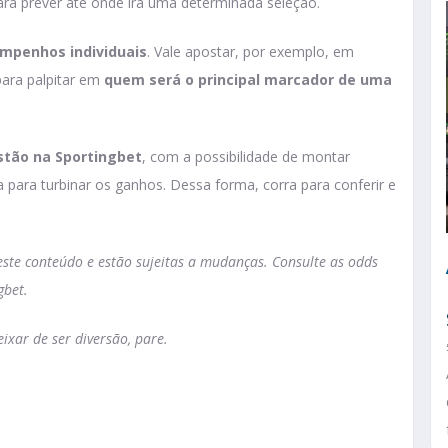
ra prever até onde irá uma determinada seleção.
mpenhos individuais
. Vale apostar, por exemplo, em
ara palpitar em
quem será o principal marcador de uma
stão na Sportingbet
, com a possibilidade de montar
a para turbinar os ganhos. Dessa forma, corra para conferir e
te conteúdo e estão sujeitas a mudanças. Consulte as odds
gbet.
ixar de ser diversão, pare.