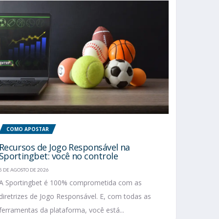
COMO APOSTAR
Recursos de Jogo Responsável na
Sportingbet: você no controle
5 DE AGOSTO DE 2026
A Sportingbet é 100% comprometida com as
diretrizes de Jogo Responsável. E, com todas as
ferramentas da plataforma, você está...