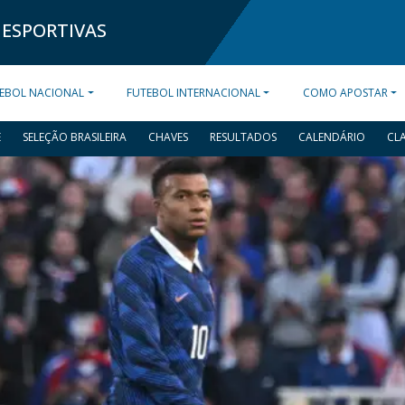
 ESPORTIVAS
EBOL NACIONAL
FUTEBOL INTERNACIONAL
COMO APOSTAR
E
SELEÇÃO BRASILEIRA
CHAVES
RESULTADOS
CALENDÁRIO
CL