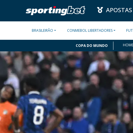
APOSTAS
BRASILEIRÃO
CONMEBOL LIBERTADORES
FUT
HOM
COPA DO MUNDO