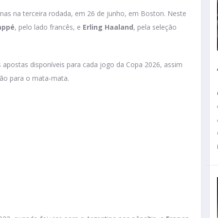
enas na terceira rodada, em 26 de junho, em Boston. Neste
appé
, pelo lado francês, e
Erling Haaland
, pela seleção
as apostas disponíveis para cada jogo da Copa 2026, assim
ção para o mata-mata.