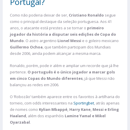
Portugal?
Como não poderia deixar de ser,
Cristiano Ronaldo
segue
como o principal destaque da seleção portuguesa. Aos 41
anos, o atacante está prestes a se tornar o
primeiro
jogador da história a disputar seis edições de Copa do
Mundo
. O astro argentino
Lionel Messi
e o goleiro mexicano
Guillermo Ochoa
, que também participam dos Mundiais
desde 2006, ainda podem alcançar a mesma marca.
Ronaldo, porém, pode ir além e ampliar um recorde que já lhe
pertence.
O português é o único jogador a marcar gols
em cinco Copas do Mundo diferentes
, já que Messi não
balançou as redes em 2006.
O ‘Robozão’ também aparece entre os favoritos à artilharia do
torneio, com odds interessantes na
Sportingbet
, atrás apenas
de nomes como
Kylian Mbappé, Harry Kane, Messi e Erling
Haaland
, além dos espanhóis
Lamine Yamal e Mikel
Oyarzabal
.