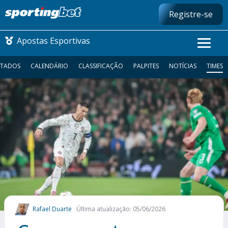
Registre-se
Apostas Esportivas
LTADOS
CALENDÁRIO
CLASSIFICAÇÃO
PALPITES
NOTÍCIAS
TIMES
CONMEBOL LIBERTADORES
FUTEBOL NACIONAL
FUTEBOL INTERNACIONAL
COMO APOSTAR
MAIS ESPORTES
Rafael Duarte
Última atualização: 05/06/2026