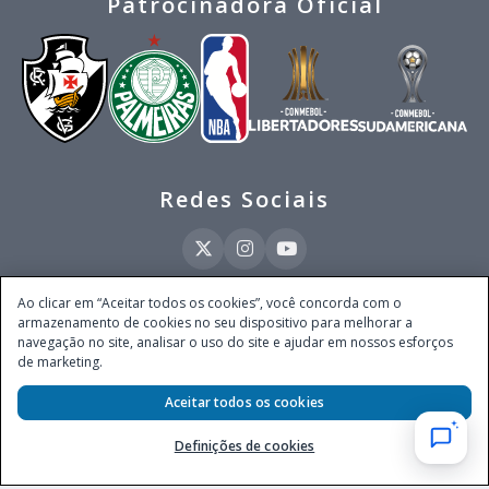
Patrocinadora Oficial
Redes Sociais
Ao clicar em “Aceitar todos os cookies”, você concorda com o
armazenamento de cookies no seu dispositivo para melhorar a
Este site é operado pela Ventmear Brasil LTDA (CNPJ 52.868.380/0001-84), com
navegação no site, analisar o uso do site e ajudar em nossos esforços
endereço na Avenida Brigadeiro Faria Lima, nº 4.055, 3º andar, Itaim Bibi, no
de marketing.
Município de São Paulo, Estado de São Paulo, CEP 04538-133, Brasil - empresa
autorizada a operar apostas de quota fixa em todo território nacional pela
Secretaria de Prêmios e Apostas do Ministério da Fazenda, conforme Portaria nº
Aceitar todos os cookies
247, de 07.02.2025, publicada no DOU em 11.2.2025.
Definições de cookies