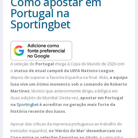
Como apostar em
Portugal na
Sportingbet
A seleção de
Portugal
chega à Copa do Mundo de 2026 com
o
status de atual campeã da UEFA Nations League
,
depois de superar a favorita Espanha na final. Aliás,
a equipe
lusa vive um ótimo momento sob o comando de Roberto
Martínez
, técnico que anteriormente dirigiu a Bélgica em
duas edições do Mundial. Desta vez,
apostar em Portugal
na
Sportingbet
é acreditar na geração mais forte da
história recente dos lusos
.
Apesar das críticas da imprensa portuguesa ao trabalho do
treinador espanhol,
os ‘Heróis do Mar’ desembarcam na
Copa entre as seleções favoritas ao título
. A campanha