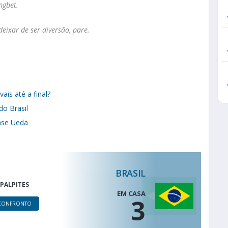
ngbet.
eixar de ser diversão, pare.
ais até a final?
do Brasil
ase Ueda
BRASIL
PALPITES
EM CASA
3
CONFRONTO