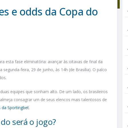
ites e odds da Copa do
esta fase eliminatória: avançar às oitavas de final da
segunda-feira, 29 de junho, às 14h (de Brasília). O palco
dos.
e duas equipes que sonham alto. De um lado, os brasileiros
 almeja consagrar um de seus elencos mais talentosos de
 da Sportingbet
.
ndo será o jogo?