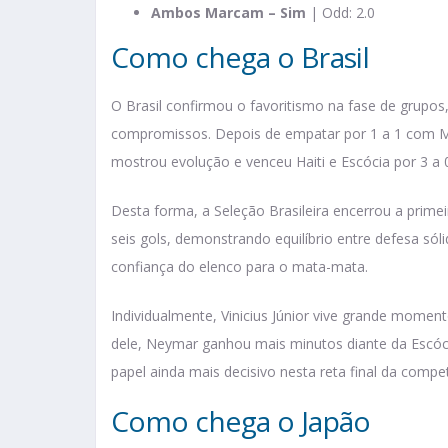
Ambos Marcam – Sim
| Odd: 2.0
Como chega o Brasil
O Brasil confirmou o favoritismo na fase de grup
compromissos. Depois de empatar por 1 a 1 com Ma
mostrou evolução e venceu Haiti e Escócia por 3 a 0
Desta forma, a Seleção Brasileira encerrou a prime
seis gols, demonstrando equilíbrio entre defesa só
confiança do elenco para o mata-mata.
Individualmente, Vinicius Júnior vive grande momen
dele, Neymar ganhou mais minutos diante da Escóci
papel ainda mais decisivo nesta reta final da compe
Como chega o Japão