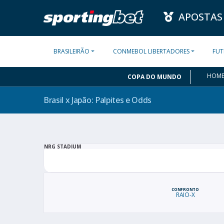
APOSTAS
BRASILEIRÃO
CONMEBOL LIBERTADORES
FUT
HOM
COPA DO MUNDO
Brasil x Japão: Palpites e
Odds
NRG STADIUM
CONFRONTO
RAIO-X