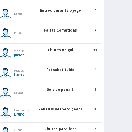
Entrou durante o jogo
4
Danilo
Faltas Cometidas
7
Danilo
Chutes no gol
11
Vinicius
Junior
Foi substituído
4
Paqueta
Lucas
Gols de pênalti
1
Neymar
Pênaltis desperdiçados
1
Guimarães
Bruno
Chutes para fora
3
Cunha