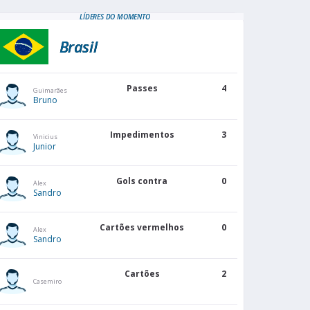
LÍDERES DO MOMENTO
Brasil
Passes
4
Guimarães
Bruno
Impedimentos
3
Vinicius
Junior
Gols contra
0
Alex
Sandro
Cartões vermelhos
0
Alex
Sandro
Cartões
2
Casemiro