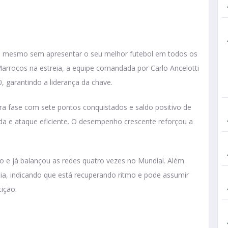
os, mesmo sem apresentar o seu melhor futebol em todos os
rrocos na estreia, a equipe comandada por Carlo Ancelotti
, garantindo a liderança da chave.
ira fase com sete pontos conquistados e saldo positivo de
lida e ataque eficiente. O desempenho crescente reforçou a
to e já balançou as redes quatro vezes no Mundial. Além
a, indicando que está recuperando ritmo e pode assumir
tição.