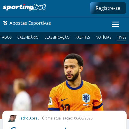
Registre-se
Apostas Esportivas
LTADOS
CALENDÁRIO
CLASSIFICAÇÃO
PALPITES
NOTÍCIAS
TIMES
CONMEBOL LIBERTADORES
FUTEBOL NACIONAL
FUTEBOL INTERNACIONAL
COMO APOSTAR
MAIS ESPORTES
Pedro Abreu
Última atualização: 06/06/2026