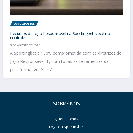
COMO APOSTAR
Recursos de Jogo Responsável na Sportingbet: você no
controle
5 DE AGOSTO DE 2026
A Sportingbet é 100% comprometida com as diretrizes de
Jogo Responsável. E, com todas as ferramentas da
plataforma, você está...
SOBRE NÓS
Quem Somos
Logo da Sportingbet