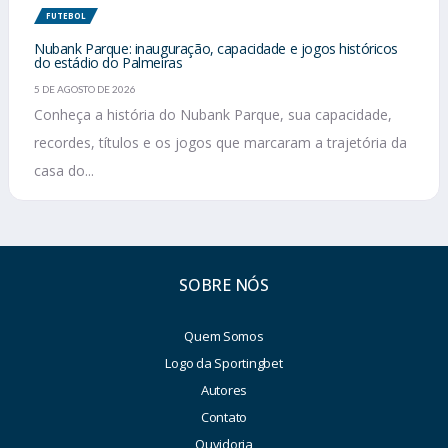
FUTEBOL
Nubank Parque: inauguração, capacidade e jogos históricos
do estádio do Palmeiras
5 DE AGOSTO DE 2026
Conheça a história do Nubank Parque, sua capacidade,
recordes, títulos e os jogos que marcaram a trajetória da
casa do...
SOBRE NÓS
Quem Somos
Logo da Sportingbet
Autores
Contato
Ouvidoria