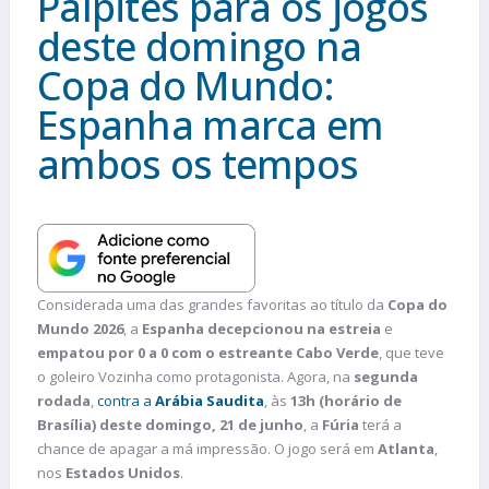
Palpites para os jogos
deste domingo na
Copa do Mundo:
Espanha marca em
ambos os tempos
Considerada uma das grandes favoritas ao título da
Copa do
Mundo 2026
, a
Espanha decepcionou na estreia
e
empatou por 0 a 0 com o estreante Cabo Verde
, que teve
o goleiro Vozinha como protagonista. Agora, na
segunda
rodada
,
contra a
Arábia Saudita
, às
13h (horário de
Brasília) deste domingo, 21 de junho
, a
Fúria
terá a
chance de apagar a má impressão. O jogo será em
Atlanta
,
nos
Estados Unidos
.