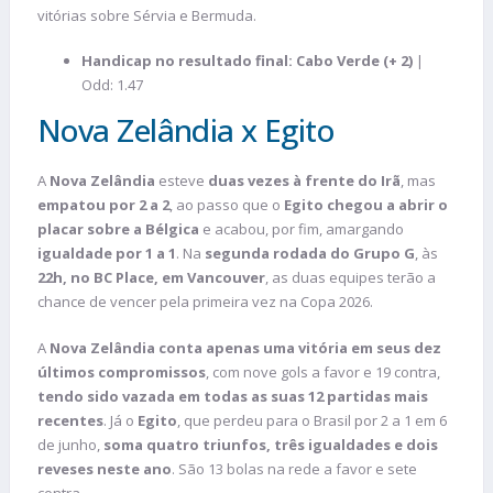
vitórias sobre Sérvia e Bermuda.
Handicap no resultado final: Cabo Verde (+ 2)
|
Odd: 1.47
Nova Zelândia x Egito
A
Nova Zelândia
esteve
duas vezes à frente do Irã
, mas
empatou por 2 a 2
, ao passo que o
Egito chegou a abrir o
placar sobre a Bélgica
e acabou, por fim, amargando
igualdade por 1 a 1
. Na
segunda rodada do Grupo G
, às
22h, no BC Place, em Vancouver
, as duas equipes terão a
chance de vencer pela primeira vez na Copa 2026.
A
Nova Zelândia conta apenas uma vitória em seus dez
últimos compromissos
, com nove gols a favor e 19 contra,
tendo sido vazada em todas as suas 12 partidas mais
recentes
. Já o
Egito
, que perdeu para o Brasil por 2 a 1 em 6
de junho,
soma quatro triunfos, três igualdades e dois
reveses neste ano
. São 13 bolas na rede a favor e sete
contra.