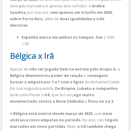
sete gols marcados e apenas dois sofridos. A
Arábia
Saudita
, por sua vez,
tem apenas um triunfo em 2026,
sobre Porto Rico
, além de
duas igualdades e três
derrotas
.
Espanha marca em ambos os tempos: Sim
| Odd:
1.58
Bélgica x Irã
Apesar de
não ter jogado bem na estreia pelo Grupo G
, a
Bélgica demonstrou poder de reação
e
conseguiu
buscar o empate por 1 a 1 com o Egito
de Mohamed Salah.
Em sua segunda partida,
De Bruyne, Lukaku e companhia
terão pela frente o
Irã
, que fez um j
ogo muito
movimentado contra a Nova Zelândia
e
ficou no 2 a 2
.
A
Bélgica está invicta desde março de 2025
, com
nove
vitórias e cinco empates no período
. No ano, são
14 gols
marcados em cinco partidas
. Aliás,
o Irã também chega