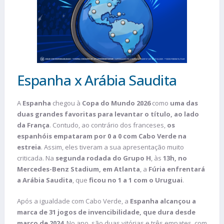
Espanha x Arábia Saudita
A
Espanha
chegou à
Copa do Mundo 2026
como
uma das
duas grandes favoritas para levantar o título, ao lado
da França
. Contudo, ao contrário dos franceses,
os
espanhóis empataram por 0 a 0 com Cabo Verde na
estreia
. Assim, eles tiveram a sua apresentação muito
criticada. Na
segunda rodada do Grupo H
, às
13h, no
Mercedes-Benz Stadium, em Atlanta
, a
Fúria enfrentará
a Arábia Saudita
, que
ficou no 1 a 1 com o Uruguai
.
Após a igualdade com Cabo Verde, a
Espanha alcançou a
marca de 31 jogos de invencibilidade, que dura desde
março de 2024
. No ano, são duas vitórias e três empates, com