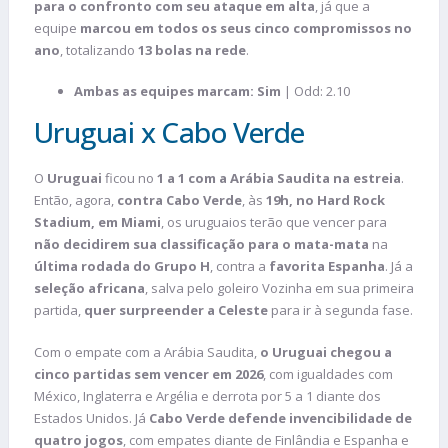
para o confronto com seu ataque em alta
, já que a
equipe
marcou em todos os seus cinco compromissos no
ano
, totalizando
13 bolas na rede
.
Ambas as equipes marcam: Sim
| Odd: 2.10
Uruguai x Cabo Verde
O
Uruguai
ficou no
1 a 1 com a Arábia Saudita na estreia
.
Então, agora,
contra Cabo Verde
, às
19h, no Hard Rock
Stadium, em Miami
, os uruguaios terão que vencer para
não decidirem sua classificação para o mata-mata
na
última rodada do Grupo H
, contra a
favorita Espanha
. Já a
seleção africana
, salva pelo goleiro Vozinha em sua primeira
partida,
quer surpreender a Celeste
para ir à segunda fase.
Com o empate com a Arábia Saudita,
o Uruguai chegou a
cinco partidas sem vencer em 2026
, com igualdades com
México, Inglaterra e Argélia e derrota por 5 a 1 diante dos
Estados Unidos. Já
Cabo Verde defende invencibilidade de
quatro jogos
, com empates diante de Finlândia e Espanha e