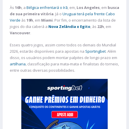
Às
16h
, a
Bélgica enfrentará o Irã
, em,
Los Angeles
, em
busca
de sua primeira vitória
. Já o
Uruguai terá pela frente Cabo
Verde
às
19h
, em
Miami
. Por fim, o encerramento da lista de
jogos do dia caberá a
Nova Zelândia x Egito
, às
22h
, em
Vancouver
.
Esses quatro jogos, assim como todos os demais do Mundial
2026, estarão disponíveis para apostas na
Sportingbet
. Além
disso, os usuários podem montar palpites de longo prazo em
artilharia
, classificação para mata-mata e finalistas do torneio,
entre outras diversas possibilidades.