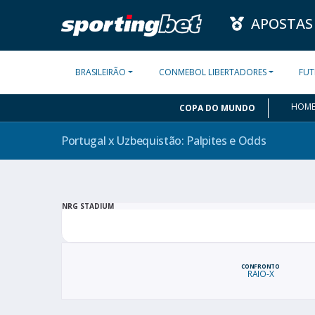
APOSTAS
BRASILEIRÃO
CONMEBOL LIBERTADORES
FUT
HOM
COPA DO MUNDO
Portugal x Uzbequistão: Palpites e
Odds
NRG STADIUM
CONFRONTO
RAIO-X