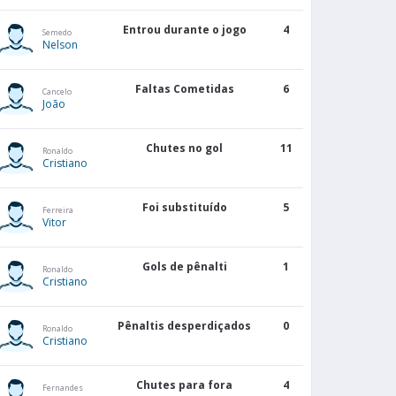
Entrou durante o jogo
4
Semedo
Nelson
Faltas Cometidas
6
Cancelo
João
Chutes no gol
11
Ronaldo
Cristiano
Foi substituído
5
Ferreira
Vitor
Gols de pênalti
1
Ronaldo
Cristiano
Pênaltis desperdiçados
0
Ronaldo
Cristiano
Chutes para fora
4
Fernandes