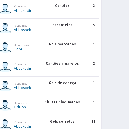
Cartões
2
Khusanov
Abdukodir
Escanteios
5
Fayzullaev
Abbosbek
Gols marcados
1
Shomurodov
Eldor
Cartões amarelos
2
Khusanov
Abdukodir
Gols de cabeça
1
Fayzullaev
Abbosbek
Chutes bloqueados
1
Hamrobekov
Odiljon
Gols sofridos
11
Khusanov
Abdukodir