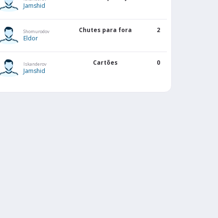
Jamshid
Chutes para fora
2
Shomurodov
Eldor
Cartões
0
Iskanderov
Jamshid