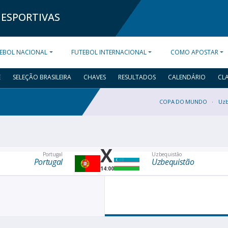
 ESPORTIVAS
EBOL NACIONAL
FUTEBOL INTERNACIONAL
COMO APOSTAR
E
SELEÇÃO BRASILEIRA
CHAVES
RESULTADOS
CALENDÁRIO
CL
COPA DO MUNDO
Uzb
X
Portugal
Uzbequistão
Portugal
Uzbequistão
14:00