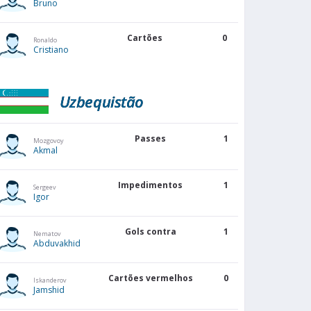
Bruno
Cartões
0
Ronaldo
Cristiano
Uzbequistão
Passes
1
Mozgovoy
Akmal
Impedimentos
1
Sergeev
Igor
Gols contra
1
Nematov
Abduvakhid
Cartões vermelhos
0
Iskanderov
Jamshid