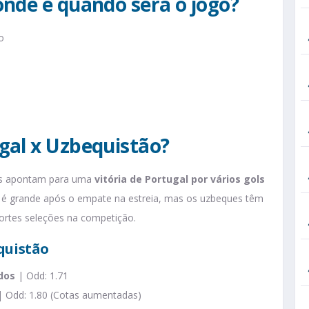
onde e quando será o jogo?
o
gal x Uzbequistão?
ds apontam para uma
vitória de Portugal por vários gols
nos é grande após o empate na estreia, mas os uzbeques têm
ortes seleções na competição.
quistão
dos
| Odd: 1.71
 Odd: 1.80 (Cotas aumentadas)