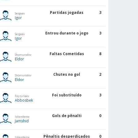
Partidas jogadas
3
Sergeev
Igor
Entrou durante o jogo
3
Sergeev
Igor
Faltas Cometidas
8
Shomurodov
Eldor
Chutes no gol
2
Shomurodov
Eldor
Foi substituído
3
Fayzullaev
Abbosbek
Gols de pênalti
0
Iskanderov
Jamshid
Pênaltis desperdiçados
0
Iskanderov