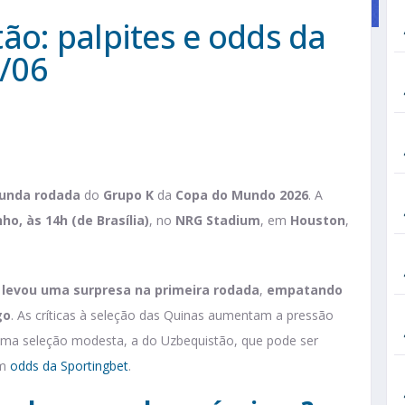
ão: palpites e odds da
/06
unda rodada
do
Grupo K
da
Copa do Mundo 2026
. A
nho, às 14h (de Brasília)
, no
NRG Stadium
, em
Houston
,
 levou uma surpresa na primeira rodada
,
empatando
go
. As críticas à seleção das Quinas aumentam a pressão
uma seleção modesta, a do Uzbequistão, que pode ser
om
odds da Sportingbet
.