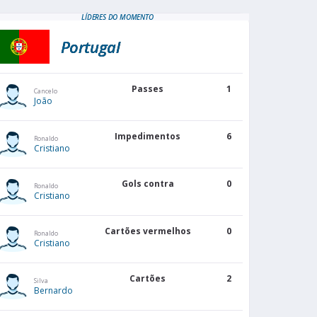
LÍDERES DO MOMENTO
Portugal
Passes
1
Cancelo
João
Impedimentos
6
Ronaldo
Cristiano
Gols contra
0
Ronaldo
Cristiano
Cartões vermelhos
0
Ronaldo
Cristiano
Cartões
2
Silva
Bernardo