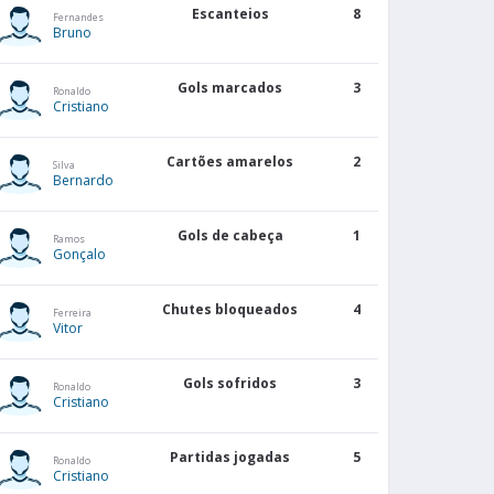
Escanteios
8
Fernandes
Bruno
Gols marcados
3
Ronaldo
Cristiano
Cartões amarelos
2
Silva
Bernardo
Gols de cabeça
1
Ramos
Gonçalo
Chutes bloqueados
4
Ferreira
Vitor
Gols sofridos
3
Ronaldo
Cristiano
Partidas jogadas
5
Ronaldo
Cristiano