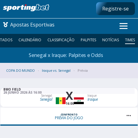
Registre-se
Apostas Esportivas
LTADOS
CALENDÁRIO
CLASSIFICAÇÃO
PALPITES
NOTÍCIAS
TIMES
Senegal x Iraque: Palpites e
Odds
CONMEBOL LIBERTADORES
COPA DO MUNDO
FUTEBOL NACIONAL
Iraque vs. Senegal
Prévia
FUTEBOL INTERNACIONAL
BMO FIELD
X
26 JUNHO 2026 ÀS 16:00
Senegal
Iraque
Senegal
Iraque
COMO APOSTAR
16:00
MAIS ESPORTES
CONFRONTO
PRÉVIA DO JOGO