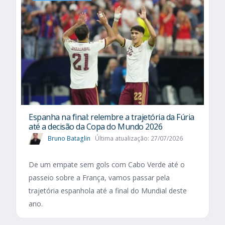
Espanha na final: relembre a trajetória da Fúria
até a decisão da Copa do Mundo 2026
Bruno Bataglin
Última atualização: 27/07/2026
De um empate sem gols com Cabo Verde até o
passeio sobre a França, vamos passar pela
trajetória espanhola até a final do Mundial deste
ano.