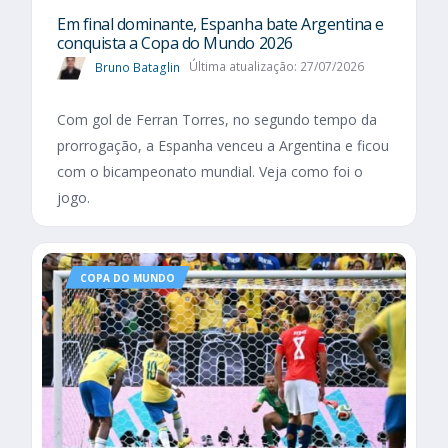
Em final dominante, Espanha bate Argentina e
conquista a Copa do Mundo 2026
Bruno Bataglin
Última atualização: 27/07/2026
Com gol de Ferran Torres, no segundo tempo da
prorrogação, a Espanha venceu a Argentina e ficou
com o bicampeonato mundial. Veja como foi o
jogo.
COPA DO MUNDO