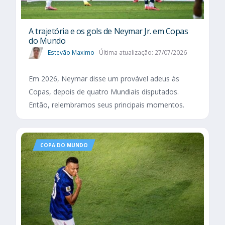
A trajetória e os gols de Neymar Jr. em Copas
do Mundo
Estevão Maximo
Última atualização: 27/07/2026
Em 2026, Neymar disse um provável adeus às
Copas, depois de quatro Mundiais disputados.
Então, relembramos seus principais momentos.
COPA DO MUNDO