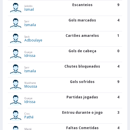
Escanteios
9
Jakobs
Ismail
Gols marcados
4
Sarr
Ismaila
Cartões amarelos
1
Seck
Adboulaye
Gols de cabeça
0
Gueye
Idrissa
Chutes bloqueados
4
Sarr
Ismaila
Gols sofridos
9
Niakhate
Moussa
Partidas jogadas
4
Gueye
Idrissa
Entrou durante o jogo
3
Ciss
Pathé
Faltas Cometidas
4
Mané