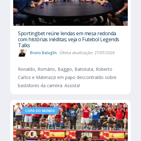
Sportingbet reúne lendas em mesa redonda
com histórias inéditas; veja o Futebol Legends
Talks
Bruno Bataglin
Última atualização: 27/07/2026
Ronaldo, Romário, Baggio, Batistuta, Roberto
Carlos e Materazzi em papo descontraído sobre
bastidores da carreira. Assista!
COPA DO MUNDO