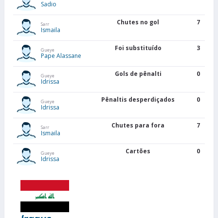
Sadio
Chutes no gol
7
Sarr
Ismaila
Foi substituído
3
Gueye
Pape Alassane
Gols de pênalti
0
Gueye
Idrissa
Pênaltis desperdiçados
0
Gueye
Idrissa
Chutes para fora
7
Sarr
Ismaila
Cartões
0
Gueye
Idrissa