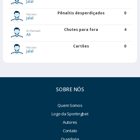
Jalal
Pênaltis desperdiçados
0
Hassan
Jalal
Chutes para fora
4
Al-Hamadi
Ali
Cartões
0
Hassan
Jalal
SOBRE NÓS
Quem Somos
Logo da Sportingbet
Autores
Contato
Ouvidoria