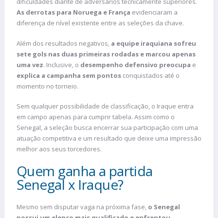
dificuldades diante de adversários tecnicamente superiores.
As derrotas para Noruega e França
evidenciaram a
diferença de nível existente entre as seleções da chave.
Além dos resultados negativos,
a equipe iraquiana sofreu
sete gols nas duas primeiras rodadas e marcou apenas
uma vez
. Inclusive, o
desempenho defensivo preocupa
e
explica a campanha sem pontos
conquistados até o
momento no torneio.
Sem qualquer possibilidade de classificação, o Iraque entra
em campo apenas para cumprir tabela. Assim como o
Senegal, a seleção busca encerrar sua participação com uma
atuação competitiva e um resultado que deixe uma impressão
melhor aos seus torcedores.
Quem ganha a partida
Senegal x Iraque?
Mesmo sem disputar vaga na próxima fase,
o Senegal
possui um elenco mais qualificado e enfrentou