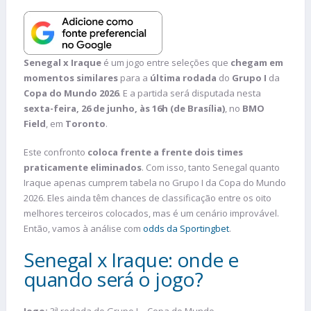
Senegal x Iraque
é um jogo entre seleções que
chegam em
momentos similares
para a
última rodada
do
Grupo I
da
Copa do Mundo 2026
. E a partida será disputada nesta
sexta-feira, 26 de junho, às 16h (de Brasília)
, no
BMO
Field
, em
Toronto
.
Este confronto
coloca frente a frente dois times
praticamente eliminados
. Com isso, tanto Senegal quanto
Iraque apenas cumprem tabela no Grupo I da Copa do Mundo
2026. Eles ainda têm chances de classificação entre os oito
melhores terceiros colocados, mas é um cenário improvável.
Então, vamos à análise com
odds da Sportingbet
.
Senegal x Iraque: onde e
quando será o jogo?
Jogo:
3ª rodada do Grupo I – Copa do Mundo