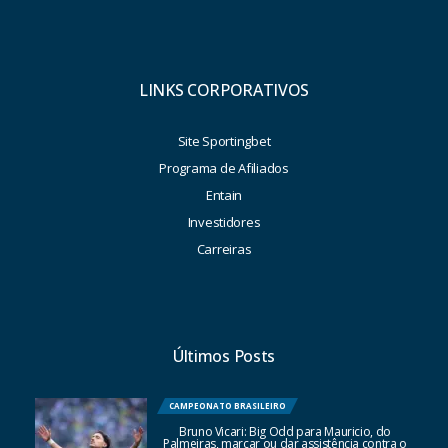
LINKS CORPORATIVOS
Site Sportingbet
Programa de Afiliados
Entain
Investidores
Carreiras
Últimos Posts
CAMPEONATO BRASILEIRO
Bruno Vicari: Big Odd para Mauricio, do
Palmeiras, marcar ou dar assistência contra o