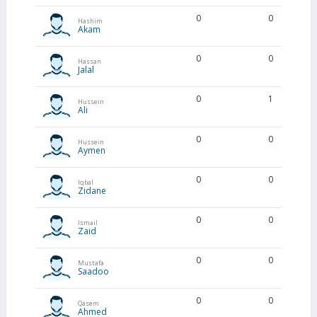
0
0
Hashim
Akam
0
0
Hassan
Jalal
0
1
Hussein
Ali
0
0
Hussein
Aymen
0
0
Iqbal
Zidane
0
0
Ismail
Zaid
0
0
Mustafa
Saadoo
0
0
Qasem
Ahmed