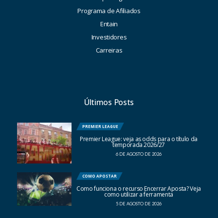
Programa de Afiliados
Entain
Investidores
Carreiras
Últimos Posts
PREMIER LEAGUE
Premier League: veja as odds para o título da
temporada 2026/27
6 DE AGOSTO DE 2026
COMO APOSTAR
Como funciona o recurso Encerrar Aposta? Veja
como utilizar a ferramenta
5 DE AGOSTO DE 2026