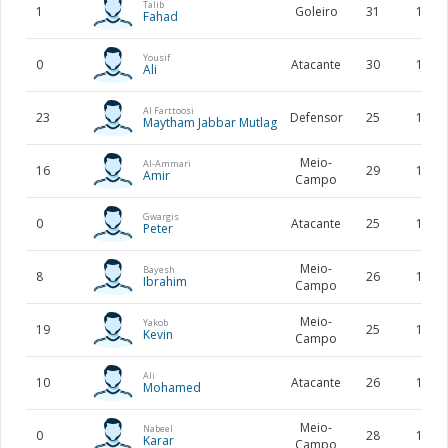
Talib
1
Goleiro
31
192
Fahad
Yousif
0
Atacante
30
192
Ali
Al Farttoosi
23
Defensor
25
182
Maytham Jabbar Mutlag
Meio-
Al-Ammari
16
29
182
Amir
Campo
Gwargis
0
Atacante
25
181
Peter
Meio-
Bayesh
8
26
180
Ibrahim
Campo
Meio-
Yakob
19
25
184
Kevin
Campo
Ali
10
Atacante
26
183
Mohamed
Meio-
Nabeel
0
28
160
Karar
Campo