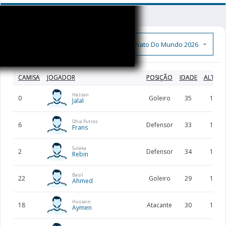
Elenco Completo
CAMISA
JOGADOR
POSIÇÃO
IDADE
ALTUR
Hassan
0
Goleiro
35
188
Jalal
Dhia Putros
6
Defensor
33
181
Frans
Sulaka
2
Defensor
34
188
Rebin
Basil
22
Goleiro
29
185
Ahmed
Hussein
18
Atacante
30
188
Aymen