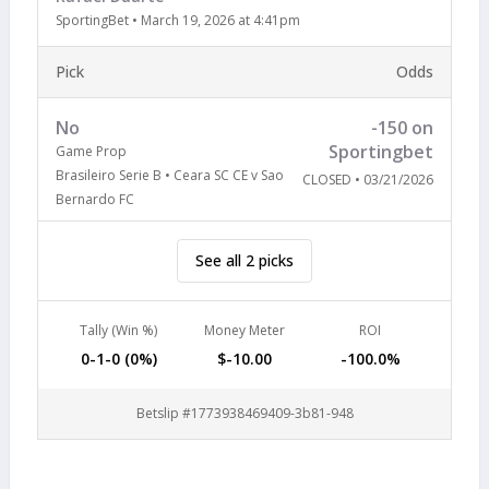
SportingBet
•
March 19, 2026 at 4:41pm
Pick
Odds
No
-150 on
Sportingbet
Game Prop
Brasileiro Serie B • Ceara SC CE v Sao
CLOSED • 03/21/2026
Bernardo FC
See all 2 picks
Tally (Win %)
Money Meter
ROI
0-1-0 (0%)
$-10.00
-100.0%
Betslip #1773938469409-3b81-948