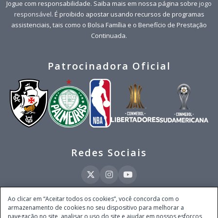
Jogue com responsabilidade. Saiba mais em nossa página sobre
jogo
responsável
. É proibido apostar usando recursos de programas
assistenciais, tais como o Bolsa Família e o Benefício de Prestação
Continuada.
Patrocinadora Oficial
Redes Sociais
Ao clicar em “Aceitar todos os cookies”, você concorda com o
armazenamento de cookies no seu dispositivo para melhorar a
Este site é operado pela Ventmear Brasil LTDA (CNPJ 52.868.380/0001-84), com
navegação no site, analisar o uso do site e ajudar em nossos esforços
endereço na Avenida Brigadeiro Faria Lima, nº 4.055, 3º andar, Itaim Bibi, no