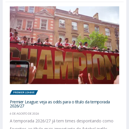
PREMIER LEAGUE
Premier League: veja as odds para o título da temporada
2026/27
6 DE AGOSTO DE 2026
A temporada 2026/27 já tem times despontando como
favoritos ao título mais importante do futebol inglês.