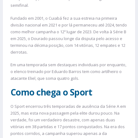
semifinal.
Fundado em 2001, o Cuiabá fez a sua estreia na primeira
divisão nacional em 2021 e por lá permaneceu até 2024, tendo
como melhor campanha o 12º lugar de 2023. De volta à Série B
em 2025, o Dourado passou longe da disputa pelo acesso e
terminou na décima posição, com 14 vitórias, 12 empates e 12
derrotas.
Em uma temporada sem destaques individuais por enquanto,
o elenco treinado por Eduardo Barros tem como artilheiro o
atacante Eliel, que soma quatro gols.
Como chega o Sport
O Sport encerrou três temporadas de ausência da Série A em
2025, mas esta nova passagem pela elite durou pouco. Na
verdade, foi um verdadeiro desastre, com apenas duas
vitórias em 38 partidas e 17 pontos conquistados. Na era dos
pontos corridos, a campanha superou apenas a da