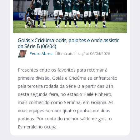
Goiás x Criciúma: odds, palpites e onde assistir
da Série B (06/04)
Pedro Abreu
Última atualização: 06/04/2026
Presentes entre os favoritos para retornar à
primeira divisão, Goiás e Criciúma se enfrentarão
pela terceira rodada da Série B a partir das 21h
desta segunda-feira, no estádio Hailé Pinheiro,
mais conhecido como Serrinha, em Goiânia. As
duas equipes somam quatro pontos em duas
partidas. Por conta do melhor saldo de gols, o
Esmeraldino ocupa...