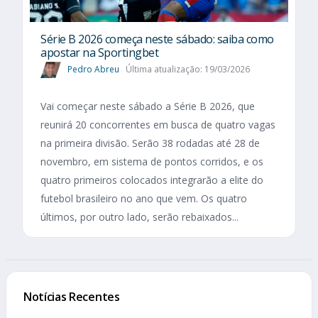
Série B 2026 começa neste sábado: saiba como
apostar na Sportingbet
Pedro Abreu
Última atualização: 19/03/2026
Vai começar neste sábado a Série B 2026, que
reunirá 20 concorrentes em busca de quatro vagas
na primeira divisão. Serão 38 rodadas até 28 de
novembro, em sistema de pontos corridos, e os
quatro primeiros colocados integrarão a elite do
futebol brasileiro no ano que vem. Os quatro
últimos, por outro lado, serão rebaixados...
Notícias Recentes