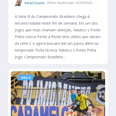
Rafael Duarte
Última atualização: 02/04/2026
A Série B do Campeonato Brasileiro chega à
terceira rodada neste fim de semana. Em um dos
jogos que mais chamam atenção, Náutico x Ponte
Preta coloca frente a frente dois clubes que vieram
da Série C e agora buscam dar um passo além na
temporada. Ficha técnica: Náutico x Ponte Preta
Jogo: Campeonato Brasileiro...
SÉRIE B