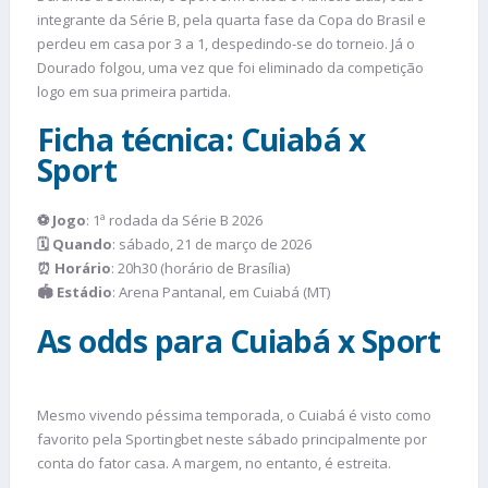
integrante da Série B, pela quarta fase da Copa do Brasil e
perdeu em casa por 3 a 1, despedindo-se do torneio. Já o
Dourado folgou, uma vez que foi eliminado da competição
logo em sua primeira partida.
Ficha técnica: Cuiabá x
Sport
⚽
Jogo
: 1ª rodada da Série B 2026
🗓️
Quando
: sábado, 21 de março de 2026
⏰
Horário
: 20h30 (horário de Brasília)
🏟️
Estádio
: Arena Pantanal, em Cuiabá (MT)
As odds para Cuiabá x Sport
Mesmo vivendo péssima temporada, o Cuiabá é visto como
favorito pela Sportingbet neste sábado principalmente por
conta do fator casa. A margem, no entanto, é estreita.