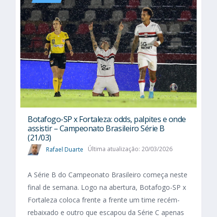
Botafogo-SP x Fortaleza: odds, palpites e onde
assistir – Campeonato Brasileiro Série B
(21/03)
Rafael Duarte
Última atualização: 20/03/2026
A Série B do Campeonato Brasileiro começa neste
final de semana. Logo na abertura, Botafogo-SP x
Fortaleza coloca frente a frente um time recém-
rebaixado e outro que escapou da Série C apenas