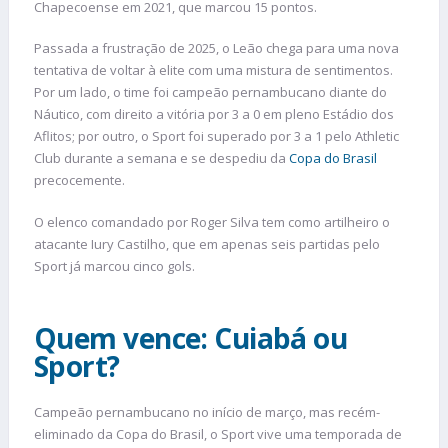
Chapecoense em 2021, que marcou 15 pontos.
Passada a frustração de 2025, o Leão chega para uma nova
tentativa de voltar à elite com uma mistura de sentimentos.
Por um lado, o time foi campeão pernambucano diante do
Náutico, com direito a vitória por 3 a 0 em pleno Estádio dos
Aflitos; por outro, o Sport foi superado por 3 a 1 pelo Athletic
Club durante a semana e se despediu da
Copa do Brasil
precocemente.
O elenco comandado por Roger Silva tem como artilheiro o
atacante Iury Castilho, que em apenas seis partidas pelo
Sport já marcou cinco gols.
Quem vence: Cuiabá ou
Sport?
Campeão pernambucano no início de março, mas recém-
eliminado da Copa do Brasil, o Sport vive uma temporada de