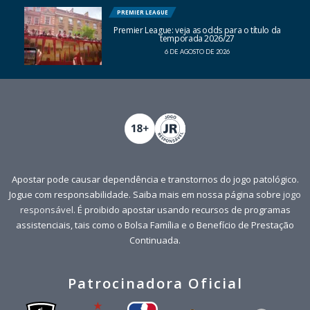
PREMIER LEAGUE
Premier League: veja as odds para o título da
temporada 2026/27
6 DE AGOSTO DE 2026
Apostar pode causar dependência e transtornos do jogo patológico.
Jogue com responsabilidade. Saiba mais em nossa página sobre
jogo
responsável
. É proibido apostar usando recursos de programas
assistenciais, tais como o Bolsa Família e o Benefício de Prestação
Continuada.
Patrocinadora Oficial