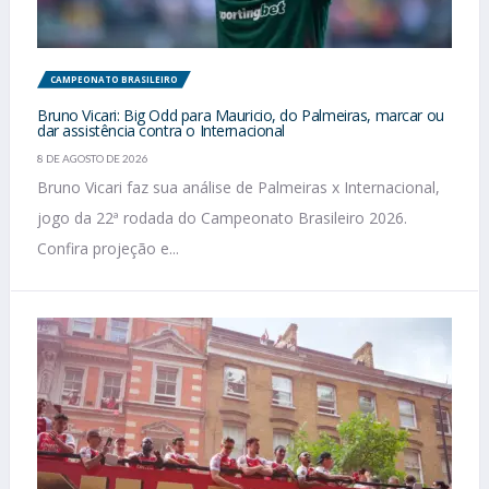
CAMPEONATO BRASILEIRO
Bruno Vicari: Big Odd para Mauricio, do Palmeiras, marcar ou
dar assistência contra o Internacional
8 DE AGOSTO DE 2026
Bruno Vicari faz sua análise de Palmeiras x Internacional,
jogo da 22ª rodada do Campeonato Brasileiro 2026.
Confira projeção e...