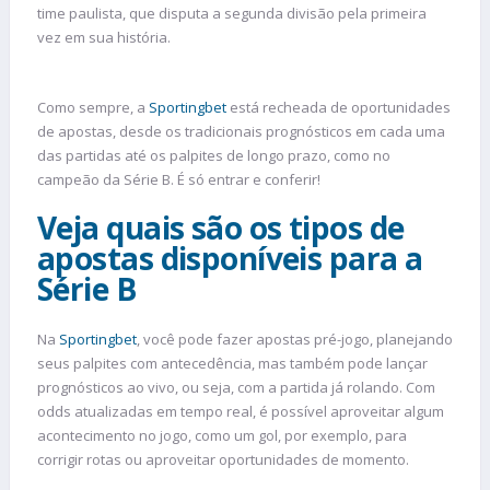
time paulista, que disputa a segunda divisão pela primeira
vez em sua história.
Como sempre, a
Sportingbet
está recheada de oportunidades
de apostas, desde os tradicionais prognósticos em cada uma
das partidas até os palpites de longo prazo, como no
campeão da Série B. É só entrar e conferir!
Veja quais são os tipos de
apostas disponíveis para a
Série B
Na
Sportingbet
, você pode fazer apostas pré-jogo, planejando
seus palpites com antecedência, mas também pode lançar
prognósticos ao vivo, ou seja, com a partida já rolando. Com
odds atualizadas em tempo real, é possível aproveitar algum
acontecimento no jogo, como um gol, por exemplo, para
corrigir rotas ou aproveitar oportunidades de momento.