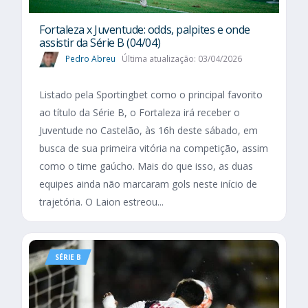
Fortaleza x Juventude: odds, palpites e onde
assistir da Série B (04/04)
Pedro Abreu
Última atualização: 03/04/2026
Listado pela Sportingbet como o principal favorito
ao título da Série B, o Fortaleza irá receber o
Juventude no Castelão, às 16h deste sábado, em
busca de sua primeira vitória na competição, assim
como o time gaúcho. Mais do que isso, as duas
equipes ainda não marcaram gols neste início de
trajetória. O Laion estreou...
SÉRIE B