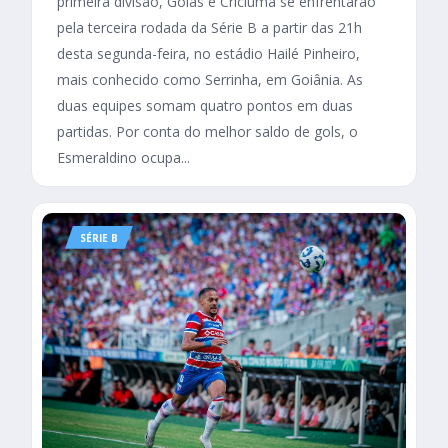
primeira divisão, Goiás e Criciúma se enfrentarão
pela terceira rodada da Série B a partir das 21h
desta segunda-feira, no estádio Hailé Pinheiro,
mais conhecido como Serrinha, em Goiânia. As
duas equipes somam quatro pontos em duas
partidas. Por conta do melhor saldo de gols, o
Esmeraldino ocupa...
SÉRIE B