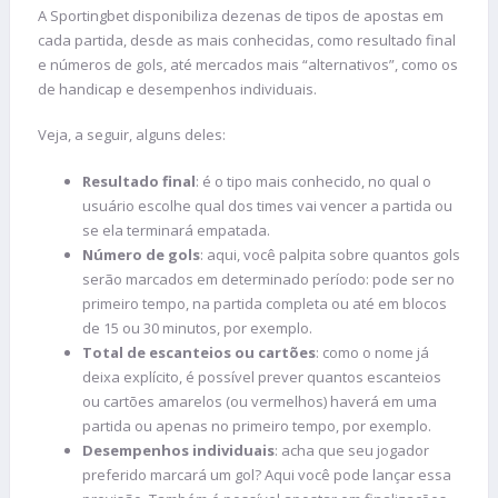
A Sportingbet disponibiliza dezenas de tipos de apostas em
cada partida, desde as mais conhecidas, como resultado final
e números de gols, até mercados mais “alternativos”, como os
de handicap e desempenhos individuais.
Veja, a seguir, alguns deles:
Resultado final
: é o tipo mais conhecido, no qual o
usuário escolhe qual dos times vai vencer a partida ou
se ela terminará empatada.
Número de gols
: aqui, você palpita sobre quantos gols
serão marcados em determinado período: pode ser no
primeiro tempo, na partida completa ou até em blocos
de 15 ou 30 minutos, por exemplo.
Total de escanteios ou cartões
: como o nome já
deixa explícito, é possível prever quantos escanteios
ou cartões amarelos (ou vermelhos) haverá em uma
partida ou apenas no primeiro tempo, por exemplo.
Desempenhos individuais
: acha que seu jogador
preferido marcará um gol? Aqui você pode lançar essa