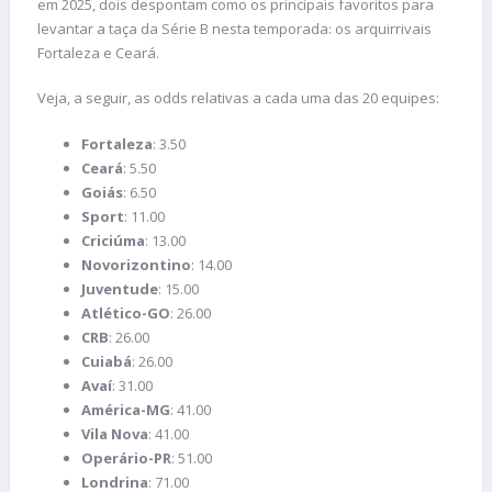
em 2025, dois despontam como os principais favoritos para
levantar a taça da Série B nesta temporada: os arquirrivais
Fortaleza e Ceará.
Veja, a seguir, as odds relativas a cada uma das 20 equipes:
Fortaleza
: 3.50
Ceará
: 5.50
Goiás
: 6.50
Sport
: 11.00
Criciúma
: 13.00
Novorizontino
: 14.00
Juventude
: 15.00
Atlético-GO
: 26.00
CRB
: 26.00
Cuiabá
: 26.00
Avaí
: 31.00
América-MG
: 41.00
Vila Nova
: 41.00
Operário-PR
: 51.00
Londrina
: 71.00