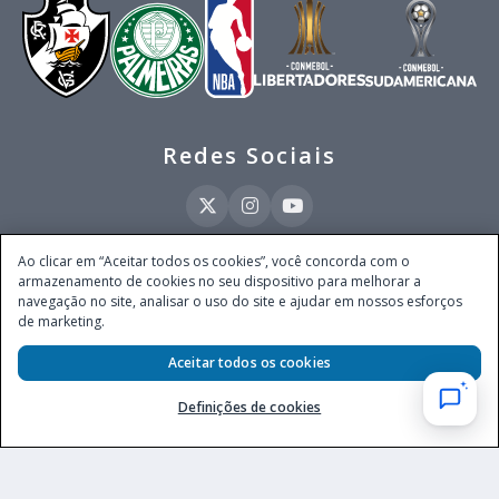
Redes Sociais
Ao clicar em “Aceitar todos os cookies”, você concorda com o
armazenamento de cookies no seu dispositivo para melhorar a
Este site é operado pela Ventmear Brasil LTDA (CNPJ 52.868.380/0001-84), com
navegação no site, analisar o uso do site e ajudar em nossos esforços
endereço na Avenida Brigadeiro Faria Lima, nº 4.055, 3º andar, Itaim Bibi, no
de marketing.
Município de São Paulo, Estado de São Paulo, CEP 04538-133, Brasil - empresa
autorizada a operar apostas de quota fixa em todo território nacional pela
Secretaria de Prêmios e Apostas do Ministério da Fazenda, conforme Portaria nº
Aceitar todos os cookies
247, de 07.02.2025, publicada no DOU em 11.2.2025.
Definições de cookies