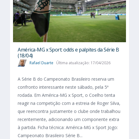
América-MG x Sport: odds e palpites da Série B
(18/04)
Rafael Duarte
Última atualização: 17/04/2026
A Série B do Campeonato Brasileiro reserva um
confronto interessante neste sábado, pela 5ª
rodada. Em América-MG x Sport, o Coelho tenta
reagir na competição com a estreia de Roger Silva,
que reencontra justamente o clube onde trabalhou
recentemente, adicionando um componente extra
à partida. Ficha técnica: América-MG x Sport Jogo:
Campeonato Brasileiro Série B...