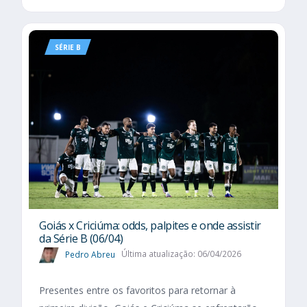
SÉRIE B
Goiás x Criciúma: odds, palpites e onde assistir
da Série B (06/04)
Pedro Abreu
Última atualização: 06/04/2026
Presentes entre os favoritos para retornar à