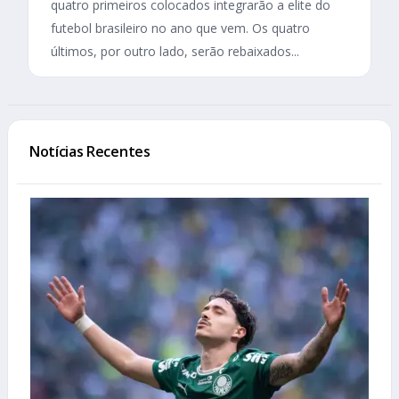
quatro primeiros colocados integrarão a elite do
futebol brasileiro no ano que vem. Os quatro
últimos, por outro lado, serão rebaixados...
Notícias Recentes