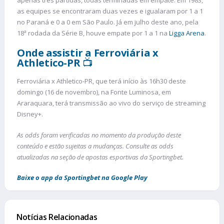
as equipes se encontraram duas vezes e igualaram por 1 a 1
no Paraná e 0 a 0 em São Paulo. Já em julho deste ano, pela
18ª rodada da Série B, houve empate por 1 a 1 na
Ligga Arena
.
Onde assistir a Ferroviária x
Athletico-PR
📺
Ferroviária x Athletico-PR, que terá início às 16h30 deste
domingo (16 de novembro), na Fonte Luminosa, em
Araraquara, terá transmissão ao vivo do serviço de streaming
Disney+.
As odds foram verificadas no momento da produção deste
conteúdo e estão sujeitas a mudanças. Consulte as odds
atualizadas na seção de apostas esportivas da Sportingbet.
Baixe o app da Sportingbet na Google Play
Notícias Relacionadas