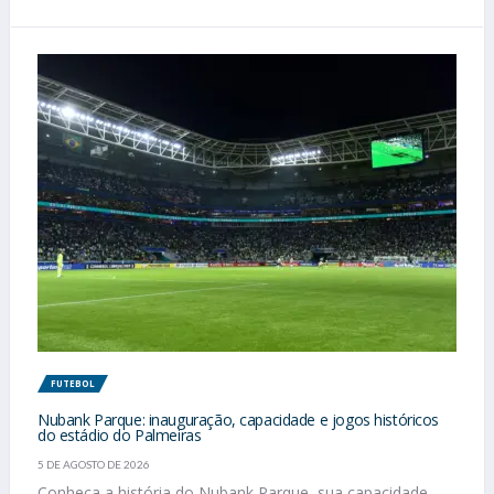
FUTEBOL
Nubank Parque: inauguração, capacidade e jogos históricos
do estádio do Palmeiras
5 DE AGOSTO DE 2026
Conheça a história do Nubank Parque, sua capacidade,