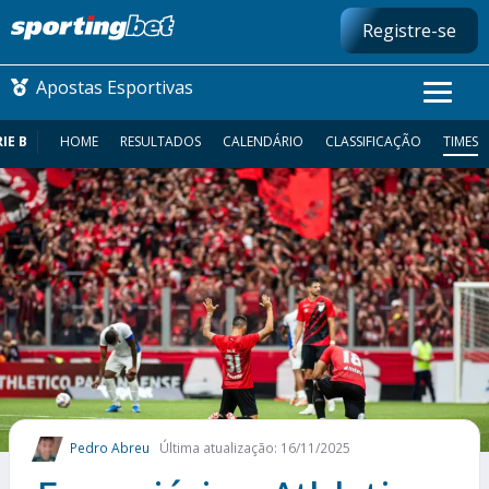
Registre-se
Apostas Esportivas
IE B
HOME
RESULTADOS
CALENDÁRIO
CLASSIFICAÇÃO
TIMES
CONMEBOL LIBERTADORES
FUTEBOL NACIONAL
FUTEBOL INTERNACIONAL
COMO APOSTAR
MAIS ESPORTES
Pedro Abreu
Última atualização: 16/11/2025