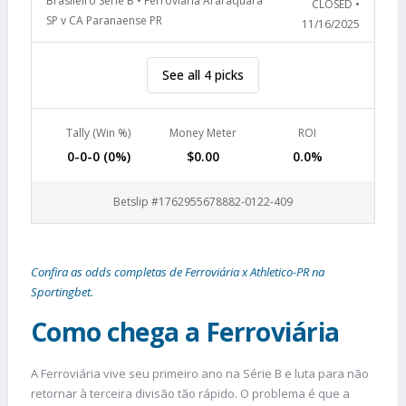
Brasileiro Serie B • Ferroviaria Araraquara
CLOSED •
SP v CA Paranaense PR
11/16/2025
See all 4 picks
Tally (Win %)
Money Meter
ROI
0-0-0 (0%)
$0.00
0.0%
Betslip #1762955678882-0122-409
Confira as odds completas de Ferroviária x Athletico-PR na
Sportingbet.
Como chega a Ferroviária
A Ferroviária vive seu primeiro ano na Série B e luta para não
retornar à terceira divisão tão rápido. O problema é que a