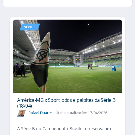
SÉRIE B
América-MG x Sport: odds e palpites da Série B
(18/04)
Rafael Duarte
Última atualização: 17/04/2026
A Série B do Campeonato Brasileiro reserva um