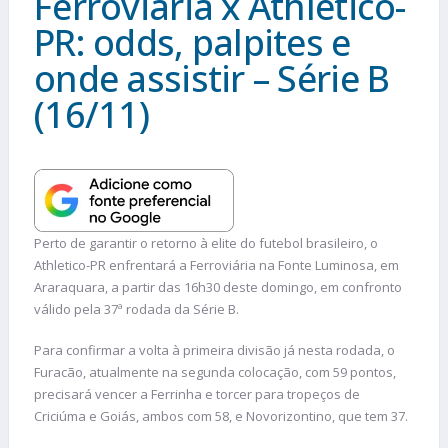
Ferroviária x Athletico-
PR: odds, palpites e
onde assistir – Série B
(16/11)
Perto de garantir o retorno à elite do futebol brasileiro, o
Athletico-PR enfrentará a Ferroviária na Fonte Luminosa, em
Araraquara, a partir das 16h30 deste domingo, em confronto
válido pela 37ª rodada da Série B.
Para confirmar a volta à primeira divisão já nesta rodada, o
Furacão, atualmente na segunda colocação, com 59 pontos,
precisará vencer a Ferrinha e torcer para tropeços de
Criciúma e Goiás, ambos com 58, e Novorizontino, que tem 37.