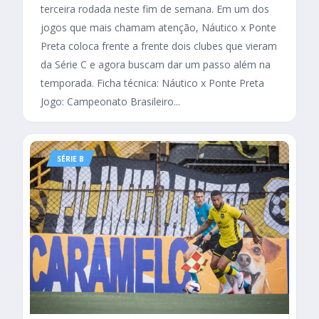
terceira rodada neste fim de semana. Em um dos
jogos que mais chamam atenção, Náutico x Ponte
Preta coloca frente a frente dois clubes que vieram
da Série C e agora buscam dar um passo além na
temporada. Ficha técnica: Náutico x Ponte Preta
Jogo: Campeonato Brasileiro...
SÉRIE B