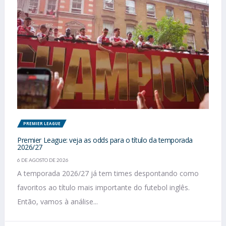
PREMIER LEAGUE
Premier League: veja as odds para o título da temporada
2026/27
6 DE AGOSTO DE 2026
A temporada 2026/27 já tem times despontando como
favoritos ao título mais importante do futebol inglês.
Então, vamos à análise...