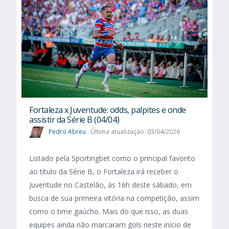
Fortaleza x Juventude: odds, palpites e onde
assistir da Série B (04/04)
Pedro Abreu
Última atualização: 03/04/2026
Listado pela Sportingbet como o principal favorito
ao título da Série B, o Fortaleza irá receber o
Juventude no Castelão, às 16h deste sábado, em
busca de sua primeira vitória na competição, assim
como o time gaúcho. Mais do que isso, as duas
equipes ainda não marcaram gols neste início de