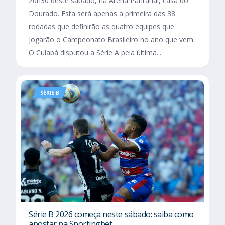
20h30 deste sábado, na Arena Pantanal, casa do
Dourado. Esta será apenas a primeira das 38
rodadas que definirão as quatro equipes que
jogarão o Campeonato Brasileiro no ano que vem.
O Cuiabá disputou a Série A pela última...
SÉRIE B
Série B 2026 começa neste sábado: saiba como
apostar na Sportingbet