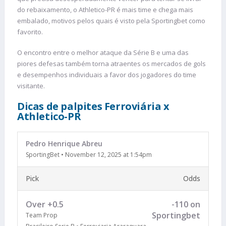
do rebaixamento, o Athletico-PR é mais time e chega mais
embalado, motivos pelos quais é visto pela Sportingbet como
favorito.
O encontro entre o melhor ataque da Série B e uma das
piores defesas também torna atraentes os mercados de gols
e desempenhos individuais a favor dos jogadores do time
visitante.
Dicas de palpites Ferroviária x
Athletico-PR
Pedro Henrique Abreu
SportingBet
•
November 12, 2025 at 1:54pm
Pick
Odds
Over +0.5
-110 on
Sportingbet
Team Prop