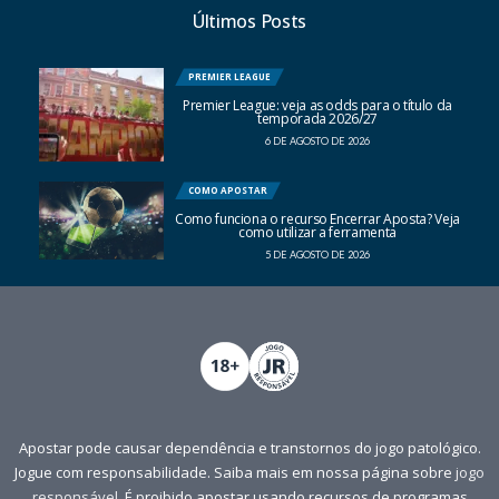
Últimos Posts
PREMIER LEAGUE
Premier League: veja as odds para o título da
temporada 2026/27
6 DE AGOSTO DE 2026
COMO APOSTAR
Como funciona o recurso Encerrar Aposta? Veja
como utilizar a ferramenta
5 DE AGOSTO DE 2026
Apostar pode causar dependência e transtornos do jogo patológico.
Jogue com responsabilidade. Saiba mais em nossa página sobre
jogo
responsável
. É proibido apostar usando recursos de programas