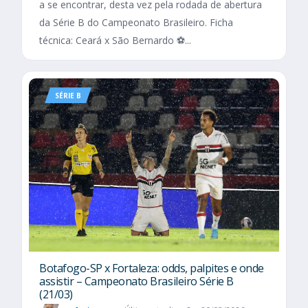
a se encontrar, desta vez pela rodada de abertura
da Série B do Campeonato Brasileiro. Ficha
técnica: Ceará x São Bernardo ⚽...
SÉRIE B
Botafogo-SP x Fortaleza: odds, palpites e onde
assistir – Campeonato Brasileiro Série B
(21/03)