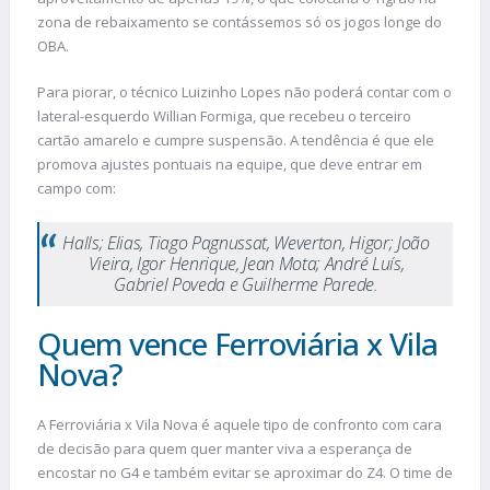
zona de rebaixamento se contássemos só os jogos longe do
OBA.
Para piorar, o técnico Luizinho Lopes não poderá contar com o
lateral-esquerdo Willian Formiga, que recebeu o terceiro
cartão amarelo e cumpre suspensão. A tendência é que ele
promova ajustes pontuais na equipe, que deve entrar em
campo com:
Halls; Elias, Tiago Pagnussat, Weverton, Higor; João
Vieira, Igor Henrique, Jean Mota; André Luís,
Gabriel Poveda e Guilherme Parede.
Quem vence Ferroviária x Vila
Nova?
A Ferroviária x Vila Nova é aquele tipo de confronto com cara
de decisão para quem quer manter viva a esperança de
encostar no G4 e também evitar se aproximar do Z4. O time de