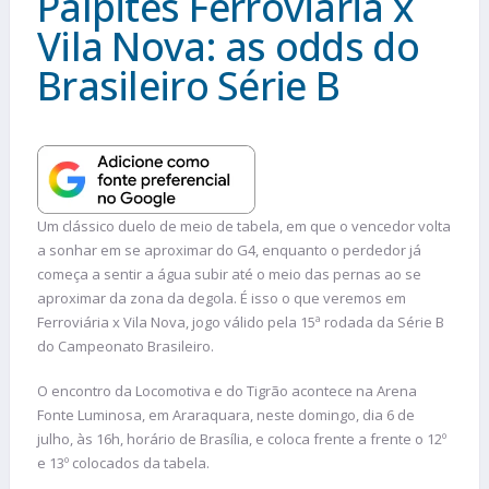
Palpites Ferroviária x
Vila Nova: as odds do
Brasileiro Série B
Um clássico duelo de meio de tabela, em que o vencedor volta
a sonhar em se aproximar do G4, enquanto o perdedor já
começa a sentir a água subir até o meio das pernas ao se
aproximar da zona da degola. É isso o que veremos em
Ferroviária x Vila Nova, jogo válido pela 15ª rodada da Série B
do Campeonato Brasileiro.
O encontro da Locomotiva e do Tigrão acontece na Arena
Fonte Luminosa, em Araraquara, neste domingo, dia 6 de
julho, às 16h, horário de Brasília, e coloca frente a frente o 12º
e 13º colocados da tabela.