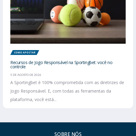
COMO APOSTAR
Recursos de Jogo Responsável na Sportingbet: você no
controle
5 DE AGOSTO DE 2026
A Sportingbet é 100% comprometida com as diretrizes de
Jogo Responsável. E, com todas as ferramentas da
plataforma, você está...
SOBRE NÓS