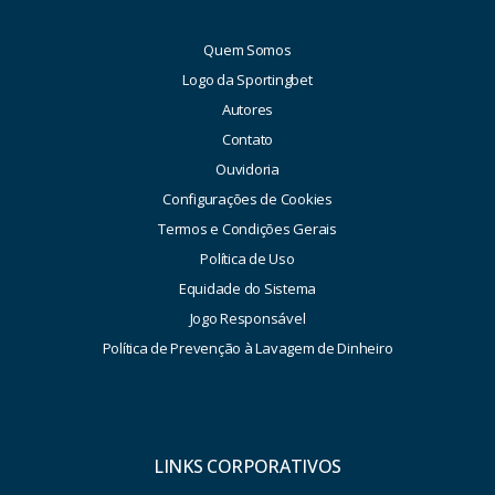
Quem Somos
Logo da Sportingbet
Autores
Contato
Ouvidoria
Configurações de Cookies
Termos e Condições Gerais
Política de Uso
Equidade do Sistema
Jogo Responsável
Política de Prevenção à Lavagem de Dinheiro
LINKS CORPORATIVOS