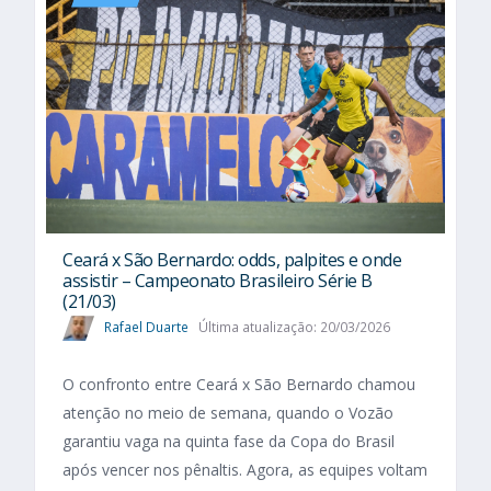
Ceará x São Bernardo: odds, palpites e onde
assistir – Campeonato Brasileiro Série B
(21/03)
Rafael Duarte
Última atualização: 20/03/2026
O confronto entre Ceará x São Bernardo chamou
atenção no meio de semana, quando o Vozão
garantiu vaga na quinta fase da Copa do Brasil
após vencer nos pênaltis. Agora, as equipes voltam