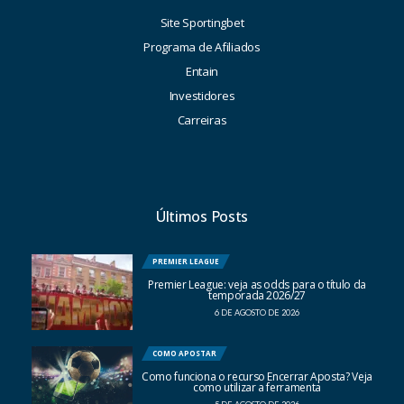
Site Sportingbet
Programa de Afiliados
Entain
Investidores
Carreiras
Últimos Posts
PREMIER LEAGUE
Premier League: veja as odds para o título da
temporada 2026/27
6 DE AGOSTO DE 2026
COMO APOSTAR
Como funciona o recurso Encerrar Aposta? Veja
como utilizar a ferramenta