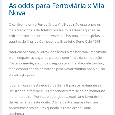
As odds para Ferroviária x Vila
Nova
O confronto entre Ferroviária x Vila Nova não está entre os
mais tradicionais do futebol brasileiro. As duas equipes se
enfrentaram apenas duas vezes na história, ambas pelas
quartas de final do Campeonato Brasileiro Série C de 1994.
Naquela ocasião, a Ferroviária levou a melhor com uma vitória
e um empate, avançando para as semifinais da competição.
Posteriormente, a equipe chegou até a final daquele torneio,
mas acabou sendo derrotada pelo Novorizontino por 6 a 0 no
placar agregado.
Jogar em casa nesta edição da Série B parece realmente ser
um grande diferencial. Os mandantes têm se saído melhor na
maioria dos confrontos, o que ajuda a explicar o favoritismo
da Ferroviária neste duelo. O time de Araraquara tem um
aproveitamento de 66% quando joga na Arena Fonte
Luminosa.