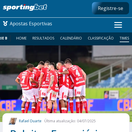
Registre-se
Apostas Esportivas
IE B
HOME
RESULTADOS
CALENDÁRIO
CLASSIFICAÇÃO
TIMES
CONMEBOL LIBERTADORES
FUTEBOL NACIONAL
FUTEBOL INTERNACIONAL
COMO APOSTAR
MAIS ESPORTES
Rafael Duarte
Última atualização: 04/07/2025