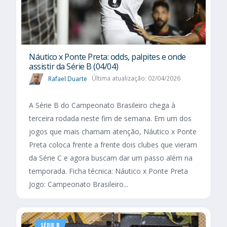
Náutico x Ponte Preta: odds, palpites e onde
assistir da Série B (04/04)
Rafael Duarte
Última atualização: 02/04/2026
A Série B do Campeonato Brasileiro chega à
terceira rodada neste fim de semana. Em um dos
jogos que mais chamam atenção, Náutico x Ponte
Preta coloca frente a frente dois clubes que vieram
da Série C e agora buscam dar um passo além na
temporada. Ficha técnica: Náutico x Ponte Preta
Jogo: Campeonato Brasileiro...
SÉRIE B