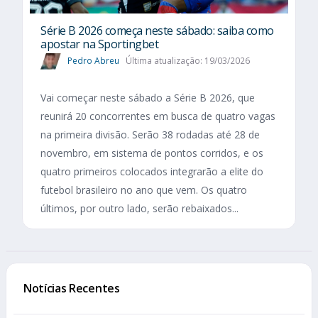
Série B 2026 começa neste sábado: saiba como
apostar na Sportingbet
Pedro Abreu
Última atualização: 19/03/2026
Vai começar neste sábado a Série B 2026, que
reunirá 20 concorrentes em busca de quatro vagas
na primeira divisão. Serão 38 rodadas até 28 de
novembro, em sistema de pontos corridos, e os
quatro primeiros colocados integrarão a elite do
futebol brasileiro no ano que vem. Os quatro
últimos, por outro lado, serão rebaixados...
Notícias Recentes