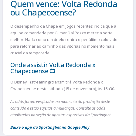
Quem vence: Volta Redonda
ou Chapecoense?
O desempenho da Chape em jogos recentes indica que a
equipe comandada por Gilmar Dal Pozzo merecia sorte
melhor. Nada como um duelo contra o penúltimo colocado
para retornar ao caminho das vitórias no momento mais
crucial da temporada.
Onde assistir Volta Redonda x
Chapecoense 📺
O Disney+ (streaming) transmitirá Volta Redonda x
Chapecoense neste sábado (15 de novembro), às 16h30.
As odds foram verificadas no momento da produção deste
conteúdo e estão sujeitas a mudanças. Consulte as odds
atualizadas na seção de apostas esportivas da Sportingbet.
Baixe o app da Sportingbet na Google Play