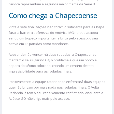
carioca representam a segunda maior marca da Série B.
Como chega a Chapecoense
Vinte e sete finalizações não foram o suficiente para a Chape
furar a barreira defensiva do América-MG no que acabou
sendo um tropeço importante na briga pelo acesso, o seu
oitavo em 18 partidas como mandante.
Apesar de não vencer há duas rodadas, a Chapecoense
mantém o seu lugar no G4; o problema é que um ponto a
separa do sétimo colocado, criando um cenário de total
imprevisibilidade para as rodadas finais.
Positivamente, a equipe catarinense enfrentará duas equipes
que não brigam por mais nada nas rodadas finais. O Volta
Redonda já tem o seu rebaixamento confirmado, enquanto o
Atlético-GO não briga mais pelo acesso.