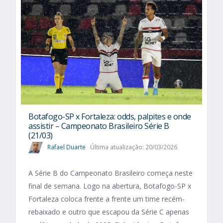
Botafogo-SP x Fortaleza: odds, palpites e onde
assistir – Campeonato Brasileiro Série B
(21/03)
Rafael Duarte
Última atualização: 20/03/2026
A Série B do Campeonato Brasileiro começa neste
final de semana. Logo na abertura, Botafogo-SP x
Fortaleza coloca frente a frente um time recém-
rebaixado e outro que escapou da Série C apenas