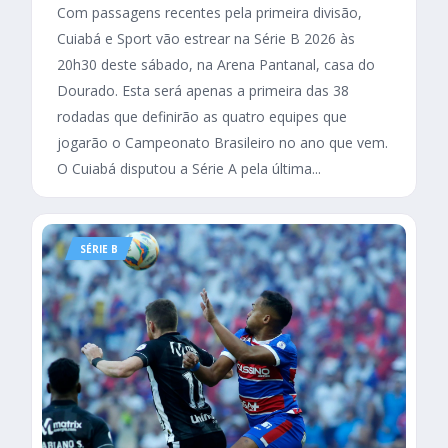
Com passagens recentes pela primeira divisão,
Cuiabá e Sport vão estrear na Série B 2026 às
20h30 deste sábado, na Arena Pantanal, casa do
Dourado. Esta será apenas a primeira das 38
rodadas que definirão as quatro equipes que
jogarão o Campeonato Brasileiro no ano que vem.
O Cuiabá disputou a Série A pela última...
SÉRIE B