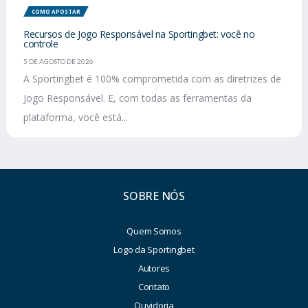
COMO APOSTAR
Recursos de Jogo Responsável na Sportingbet: você no
controle
5 DE AGOSTO DE 2026
A Sportingbet é 100% comprometida com as diretrizes de
Jogo Responsável. E, com todas as ferramentas da
plataforma, você está...
SOBRE NÓS
Quem Somos
Logo da Sportingbet
Autores
Contato
Ouvidoria