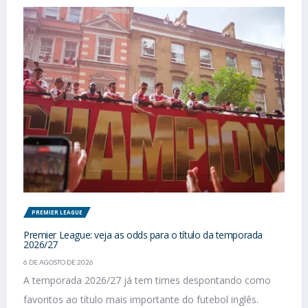
PREMIER LEAGUE
Premier League: veja as odds para o título da temporada
2026/27
6 DE AGOSTO DE 2026
A temporada 2026/27 já tem times despontando como
favoritos ao título mais importante do futebol inglês.