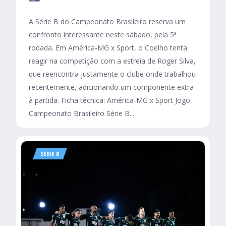
A Série B do Campeonato Brasileiro reserva um
confronto interessante neste sábado, pela 5ª
rodada. Em América-MG x Sport, o Coelho tenta
reagir na competição com a estreia de Roger Silva,
que reencontra justamente o clube onde trabalhou
recentemente, adicionando um componente extra
à partida. Ficha técnica: América-MG x Sport Jogo:
Campeonato Brasileiro Série B...
SÉRIE B