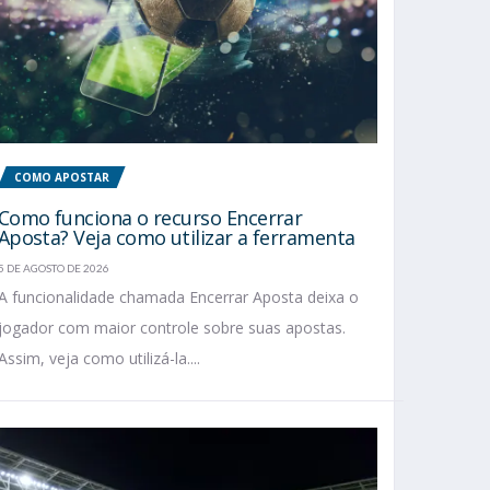
COMO APOSTAR
Como funciona o recurso Encerrar
Aposta? Veja como utilizar a ferramenta
5 DE AGOSTO DE 2026
A funcionalidade chamada Encerrar Aposta deixa o
jogador com maior controle sobre suas apostas.
Assim, veja como utilizá-la....