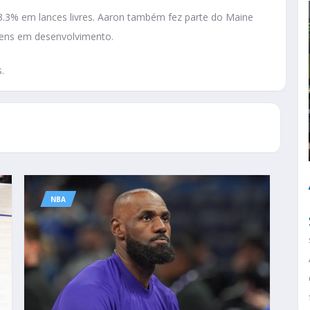
83.3% em lances livres. Aaron também fez parte do Maine
vens em desenvolvimento.
.
NBA