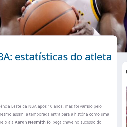
4
: estatísticas do atleta
rência Leste da NBA após 10 anos, mas foi varrido pelo
 Mesmo assim, a temporada entra para a história como uma
ue o ala
Aaron Nesmith
foi peça chave no sucesso do