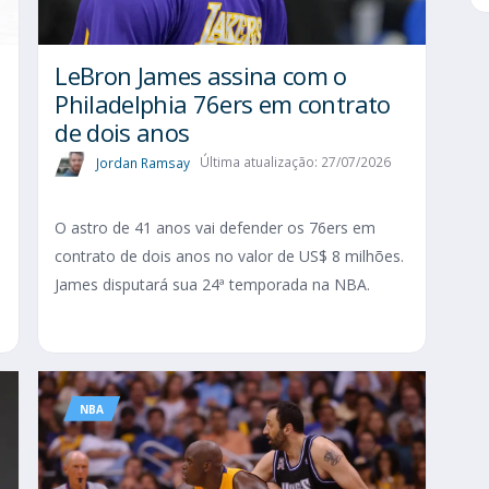
LeBron James assina com o
Philadelphia 76ers em contrato
de dois anos
Jordan Ramsay
Última atualização: 27/07/2026
O astro de 41 anos vai defender os 76ers em
contrato de dois anos no valor de US$ 8 milhões.
James disputará sua 24ª temporada na NBA.
NBA