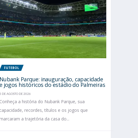
FUTEBOL
Nubank Parque: inauguração, capacidade
e jogos históricos do estádio do Palmeiras
5 DE AGOSTO DE 2026
Conheça a história do Nubank Parque, sua
capacidade, recordes, títulos e os jogos que
marcaram a trajetória da casa do...