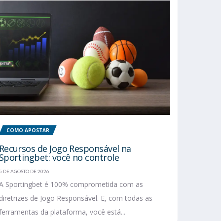
COMO APOSTAR
Recursos de Jogo Responsável na
Sportingbet: você no controle
5 DE AGOSTO DE 2026
A Sportingbet é 100% comprometida com as
diretrizes de Jogo Responsável. E, com todas as
ferramentas da plataforma, você está...