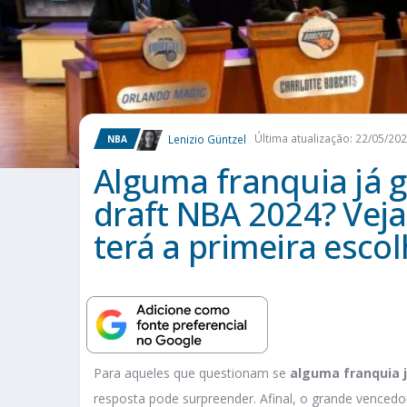
Lenizio Güntzel
Última atualização: 22/05/20
NBA
Alguma franquia já g
draft NBA 2024? Vej
terá a primeira esco
Para aqueles que questionam se
alguma franquia j
resposta pode surpreender. Afinal, o grande vencedor 