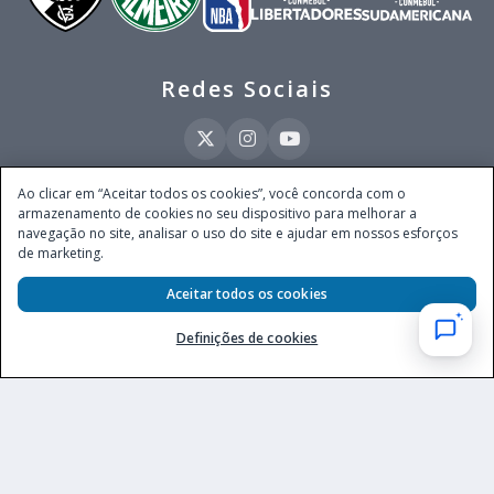
Redes Sociais
Ao clicar em “Aceitar todos os cookies”, você concorda com o
armazenamento de cookies no seu dispositivo para melhorar a
Este site é operado pela Ventmear Brasil LTDA (CNPJ 52.868.380/0001-84), com
navegação no site, analisar o uso do site e ajudar em nossos esforços
endereço na Avenida Brigadeiro Faria Lima, nº 4.055, 3º andar, Itaim Bibi, no
de marketing.
Município de São Paulo, Estado de São Paulo, CEP 04538-133, Brasil - empresa
autorizada a operar apostas de quota fixa em todo território nacional pela
Secretaria de Prêmios e Apostas do Ministério da Fazenda, conforme Portaria nº
Aceitar todos os cookies
247, de 07.02.2025, publicada no DOU em 11.2.2025.
Definições de cookies