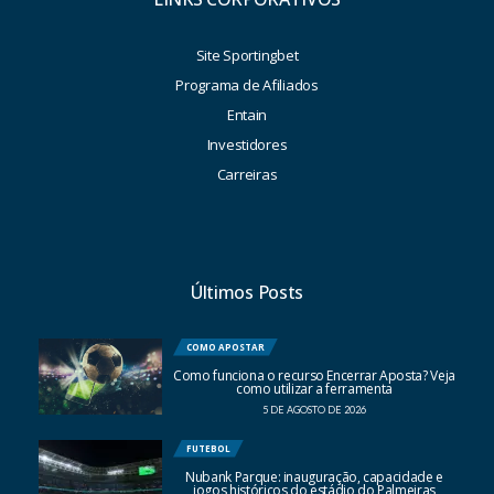
Site Sportingbet
Programa de Afiliados
Entain
Investidores
Carreiras
Últimos Posts
COMO APOSTAR
Como funciona o recurso Encerrar Aposta? Veja
como utilizar a ferramenta
5 DE AGOSTO DE 2026
FUTEBOL
Nubank Parque: inauguração, capacidade e
jogos históricos do estádio do Palmeiras