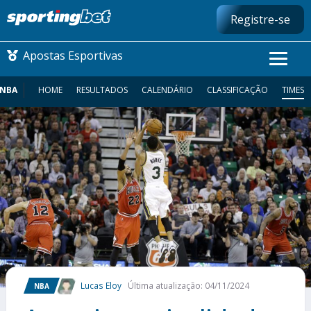
Registre-se
Apostas Esportivas
NBA
HOME
RESULTADOS
CALENDÁRIO
CLASSIFICAÇÃO
TIMES
CONMEBOL LIBERTADORES
FUTEBOL NACIONAL
FUTEBOL INTERNACIONAL
COMO APOSTAR
MAIS ESPORTES
Lucas Eloy
Última atualização: 04/11/2024
NBA