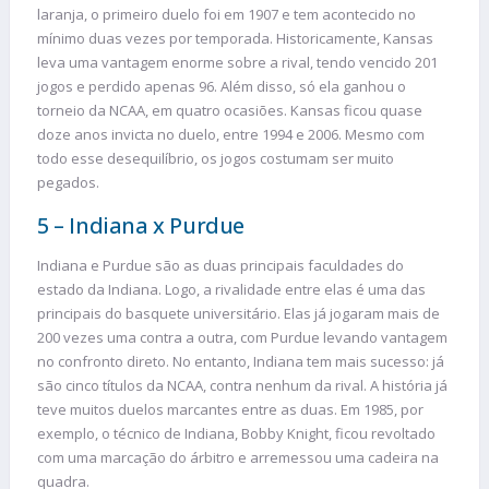
laranja, o primeiro duelo foi em 1907 e tem acontecido no
mínimo duas vezes por temporada. Historicamente, Kansas
leva uma vantagem enorme sobre a rival, tendo vencido 201
jogos e perdido apenas 96. Além disso, só ela ganhou o
torneio da NCAA, em quatro ocasiões. Kansas ficou quase
doze anos invicta no duelo, entre 1994 e 2006. Mesmo com
todo esse desequilíbrio, os jogos costumam ser muito
pegados.
5 – Indiana x Purdue
Indiana e Purdue são as duas principais faculdades do
estado da Indiana. Logo, a rivalidade entre elas é uma das
principais do basquete universitário. Elas já jogaram mais de
200 vezes uma contra a outra, com Purdue levando vantagem
no confronto direto. No entanto, Indiana tem mais sucesso: já
são cinco títulos da NCAA, contra nenhum da rival. A história já
teve muitos duelos marcantes entre as duas. Em 1985, por
exemplo, o técnico de Indiana, Bobby Knight, ficou revoltado
com uma marcação do árbitro e arremessou uma cadeira na
quadra.