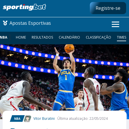
Registre-se
Apostas Esportivas
NBA
HOME
RESULTADOS
CALENDÁRIO
CLASSIFICAÇÃO
TIMES
CONMEBOL LIBERTADORES
FUTEBOL NACIONAL
FUTEBOL INTERNACIONAL
COMO APOSTAR
MAIS ESPORTES
Vitor Buratini
Última atualização: 22/05/2024
NBA