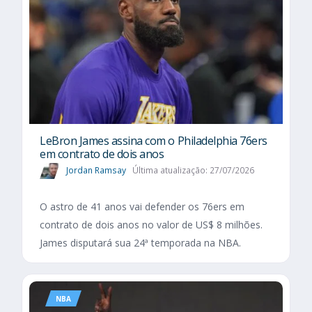
LeBron James assina com o Philadelphia 76ers
em contrato de dois anos
Jordan Ramsay
Última atualização: 27/07/2026
O astro de 41 anos vai defender os 76ers em
contrato de dois anos no valor de US$ 8 milhões.
James disputará sua 24ª temporada na NBA.
NBA