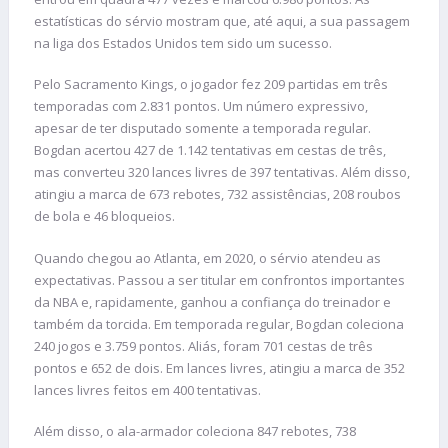
estatísticas do sérvio mostram que, até aqui, a sua passagem
na liga dos Estados Unidos tem sido um sucesso.
Pelo Sacramento Kings, o jogador fez 209 partidas em três
temporadas com 2.831 pontos. Um número expressivo,
apesar de ter disputado somente a temporada regular.
Bogdan acertou 427 de 1.142 tentativas em cestas de três,
mas converteu 320 lances livres de 397 tentativas. Além disso,
atingiu a marca de 673 rebotes, 732 assistências, 208 roubos
de bola e 46 bloqueios.
Quando chegou ao Atlanta, em 2020, o sérvio atendeu as
expectativas. Passou a ser titular em confrontos importantes
da NBA e, rapidamente, ganhou a confiança do treinador e
também da torcida. Em temporada regular, Bogdan coleciona
240 jogos e 3.759 pontos. Aliás, foram 701 cestas de três
pontos e 652 de dois. Em lances livres, atingiu a marca de 352
lances livres feitos em 400 tentativas.
Além disso, o ala-armador coleciona 847 rebotes, 738