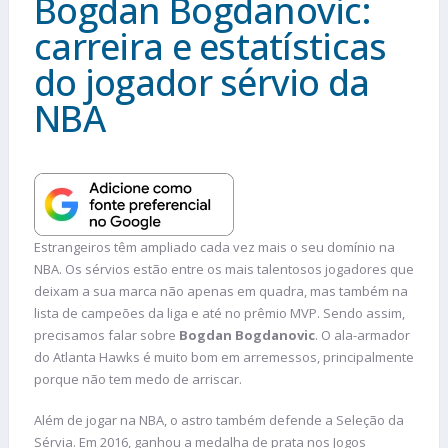
Bogdan Bogdanovic:
carreira e estatísticas
do jogador sérvio da
NBA
Estrangeiros têm ampliado cada vez mais o seu domínio na
NBA. Os sérvios estão entre os mais talentosos jogadores que
deixam a sua marca não apenas em quadra, mas também na
lista de campeões da liga e até no prêmio MVP. Sendo assim,
precisamos falar sobre
Bogdan Bogdanovic
. O ala-armador
do Atlanta Hawks é muito bom em arremessos, principalmente
porque não tem medo de arriscar.
Além de jogar na NBA, o astro também defende a Seleção da
Sérvia. Em 2016, ganhou a medalha de prata nos Jogos