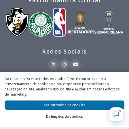
Patrocinadora Oficial
Redes Sociais
Ao clicar em “Aceitar todos os cookies”, você concorda com o
armazenamento de cookies no seu dispositivo para melhorar a
Este site é operado pela Ventmear Brasil LTDA (CNPJ 52.868.380/0001-84), com
navegação no site, analisar o uso do site e ajudar em nossos esforços
endereço na Avenida Brigadeiro Faria Lima, nº 4.055, 3º andar, Itaim Bibi, no
de marketing.
Município de São Paulo, Estado de São Paulo, CEP 04538-133, Brasil - empresa
autorizada a operar apostas de quota fixa em todo território nacional pela
Secretaria de Prêmios e Apostas do Ministério da Fazenda, conforme Portaria nº
Aceitar todos os cookies
247, de 07.02.2025, publicada no DOU em 11.2.2025.
Definições de cookies