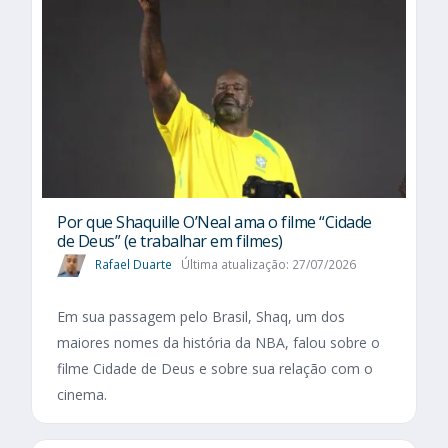
Por que Shaquille O’Neal ama o filme “Cidade
de Deus” (e trabalhar em filmes)
Rafael Duarte
Última atualização: 27/07/2026
Em sua passagem pelo Brasil, Shaq, um dos
maiores nomes da história da NBA, falou sobre o
filme Cidade de Deus e sobre sua relação com o
cinema.