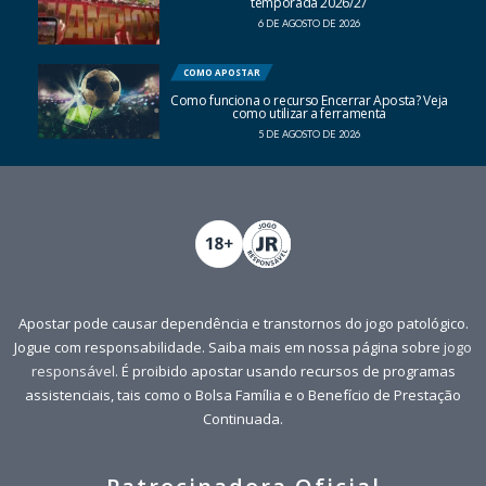
temporada 2026/27
6 DE AGOSTO DE 2026
COMO APOSTAR
Como funciona o recurso Encerrar Aposta? Veja
como utilizar a ferramenta
5 DE AGOSTO DE 2026
Apostar pode causar dependência e transtornos do jogo patológico.
Jogue com responsabilidade. Saiba mais em nossa página sobre
jogo
responsável
. É proibido apostar usando recursos de programas
assistenciais, tais como o Bolsa Família e o Benefício de Prestação
Continuada.