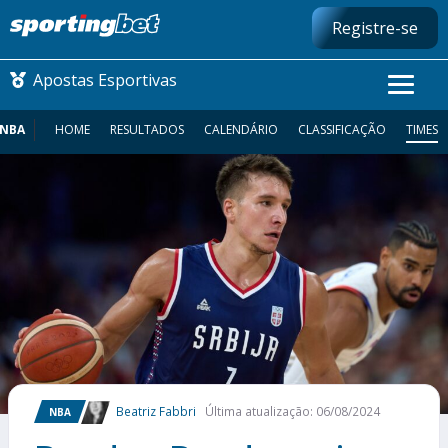
Registre-se
Apostas Esportivas
NBA
HOME
RESULTADOS
CALENDÁRIO
CLASSIFICAÇÃO
TIMES
CONMEBOL LIBERTADORES
FUTEBOL NACIONAL
FUTEBOL INTERNACIONAL
COMO APOSTAR
MAIS ESPORTES
Beatriz Fabbri
Última atualização: 06/08/2024
NBA