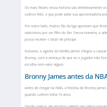
Os mais felizes nessa história são definitivamente 
LeBron feliz, o que pode adiar sua aposentadoria por
Por outro lado, muitos fãs da liga apontam que Bron
selecionou por ser filho do Rei. Dessa maneira, o a
possa receber o título de príncipe.
Inclusive, o agente da família James chegou a causar
Bronny, com a ameaça de que se o jogador não fosse 
escolha sem valor algum.
Bronny James antes da NB
Antes de chegar na NBA, a história de Bronny Jame
quando LeBron tinha 19 anos.
Desde criança, ele mostrou talento em vários esport