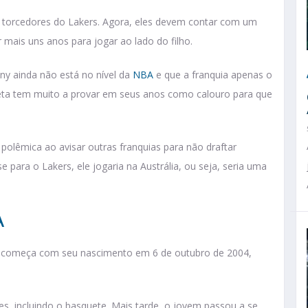
os torcedores do Lakers. Agora, eles devem contar com um
 mais uns anos para jogar ao lado do filho.
ny ainda não está no nível da
NBA
e que a franquia apenas o
tleta tem muito a provar em seus anos como calouro para que
 polêmica ao avisar outras franquias para não draftar
para o Lakers, ele jogaria na Austrália, ou seja, seria uma
A
s começa com seu nascimento em 6 de outubro de 2004,
es, incluindo o basquete. Mais tarde, o jovem passou a se