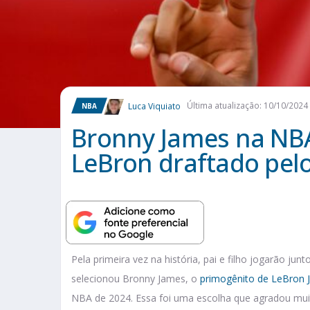
Luca Viquiato
Última atualização: 10/10/2024
NBA
Bronny James na NBA
LeBron draftado pel
Pela primeira vez na história, pai e filho jogarão ju
selecionou Bronny James, o
primogênito de LeBron 
NBA de 2024. Essa foi uma escolha que agradou mui