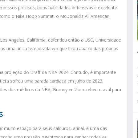
emessos precisos, boas habilidades defensivas e excelente
 como o Nike Hoop Summit, o McDonald’s All American
os Angeles, Califórnia, defendeu então a USC, Universidade
enas uma única temporada em que ficou abaixo das próprias
a projeção do Draft da NBA 2024. Contudo, é importante
atleta sofreu uma parada cardíaca em julho de 2023,
ações dos médicos da NBA, Bronny então recebeu o aval para
rs
 muito espaço para seus calouros, afinal, é uma das
recebe uma pressão gigantesca para ganhar todas as