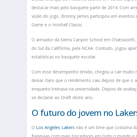
destacar mais pelo basquete partir de 2014. Com arr
visão do jogo, Bronny James participou em eventos
Game e o Hoohall Classic.
O armador da Sierra Canyon School em Chatsworth, L
do Sul da Califórnia, pela NCAA. Contudo, jogou ap
estatísticas no basquete escolar.
Com esse desempenho tímido, chegou a cair muito n
deixar claro que o rendimento caiu depois de que o 
enquanto treinava na universidade. Depois de avali
se declarar ao Draft deste ano.
O futuro do jovem no Lake
O
Los Angeles Lakers
não é um time que costuma dar
franquias com mais torcedores em todo o mundo e 