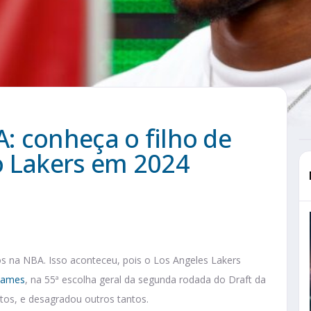
: conheça o filho de
o Lakers em 2024
ntos na NBA. Isso aconteceu, pois o Los Angeles Lakers
James
, na 55ª escolha geral da segunda rodada do Draft da
tos, e desagradou outros tantos.