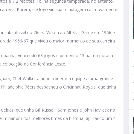
tos e 7,2 rebotes. Foi na segunda temporada, no entanto,
a carreira. Porém, ele logo viu sua minutagem cair novamente
insubstituível no 76ers. Voltou ao All-Star Game em 1966 e
mporada 1966-67 que viveu o maior momento de sua carreira.
campanha, vencendo 68 jogos e perdendo 13 na temporada
ra colocação da Conferência Leste.
ngham, Chet Walker ajudou a liderar a equipe a uma grande
hiladelphia 76ers despachou o Cincinnati Royals, que tinha
eltics, que tinha Bill Russell, Sam Jones e John Havlicek no
eliminar um dos melhores times da história, aplicando um 4