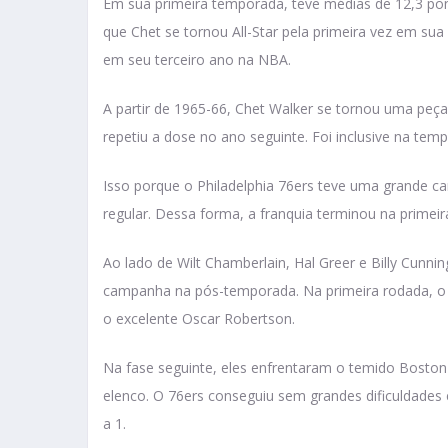
Em sua primeira temporada, teve médias de 12,3 pon
que Chet se tornou All-Star pela primeira vez em su
em seu terceiro ano na NBA.
A partir de 1965-66, Chet Walker se tornou uma peça 
repetiu a dose no ano seguinte. Foi inclusive na te
Isso porque o Philadelphia 76ers teve uma grande 
regular. Dessa forma, a franquia terminou na primei
Ao lado de Wilt Chamberlain, Hal Greer e Billy Cunni
campanha na pós-temporada. Na primeira rodada, o P
o excelente Oscar Robertson.
Na fase seguinte, eles enfrentaram o temido Boston C
elenco. O 76ers conseguiu sem grandes dificuldades 
a 1.