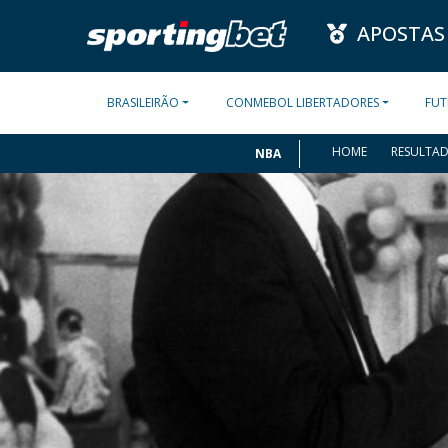
APOSTAS
BRASILEIRÃO
CONMEBOL LIBERTADORES
FUT
HOME
RESULTA
NBA