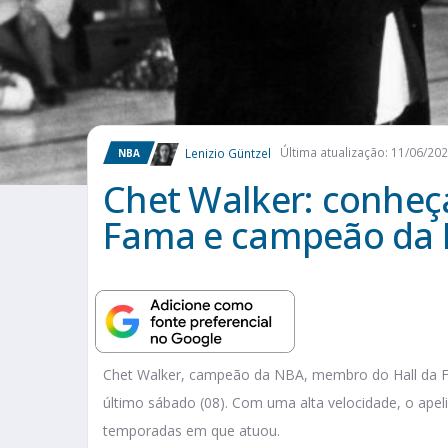
Lenizio Güntzel
Última atualização: 11/06/20
NBA
Chet Walker: conheç
Fama e campeão da
Chet Walker, campeão da NBA, membro do Hall da Fam
último sábado (08). Com uma alta velocidade, o apelid
temporadas em que atuou.