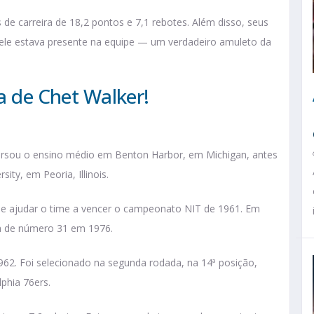
s de carreira de 18,2 pontos e 7,1 rebotes. Além disso, seus
ele estava presente na equipe — um verdadeiro amuleto da
ia de Chet Walker!
cursou o ensino médio em Benton Harbor, em Michigan, antes
sity, em Peoria, Illinois.
 de ajudar o time a vencer o campeonato NIT de 1961. Em
a de número 31 em 1976.
962. Foi selecionado na segunda rodada, na 14ª posição,
lphia 76ers.