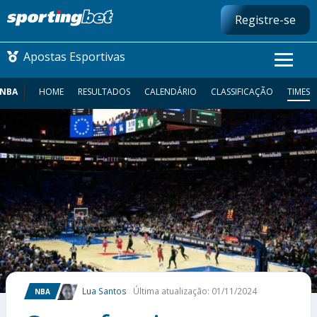
Registre-se
Apostas Esportivas
NBA
HOME
RESULTADOS
CALENDÁRIO
CLASSIFICAÇÃO
TIMES
CONMEBOL LIBERTADORES
FUTEBOL NACIONAL
FUTEBOL INTERNACIONAL
COMO APOSTAR
MAIS ESPORTES
Lua Santos
Última atualização: 01/11/2024
NBA