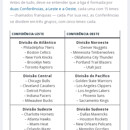
Antes de tudo, deve-se entender que a liga é formada por
duas Conferências, a Leste e a Oeste
, cada uma com 15 times
— chamados franquias — cada. Por sua vez, as Conferências
se dividem em três grupos, com cinco times cada.
CONFERÊNCIA LESTE
CONFERÊNCIA OESTE
Divisão do Atlântico
Divisão Noroeste
– Philadelphia 76ers
– Denver Nuggets
– Boston Celtics
– Minnesota Timberwolves
– New York Knicks
– Oklahoma City Thunder
– Brooklyn Nets
– Portland Trail Blazers
– Toronto Raptors
– Utah Jazz
Divisão Central
Divisão do Pacífico
– Chicago Bulls
– Golden State Warriors
– Cleveland Cavaliers
– Los Angeles Clippers
– Detroit Pistons
– Los Angeles Lakers
– Indiana Pacers
– Phoenix Suns
– Milwaukee Bucks
– Sacramento Kings
Divisão Sudeste
Divisão Sudoeste
– Charlotte Hornets
– Dallas Mavericks
– Atlanta Hawks
– Houston Rockets
– Miami Heat
– New Orleans Pelicans
– Orlando Magic
– Memphis Grizzlies